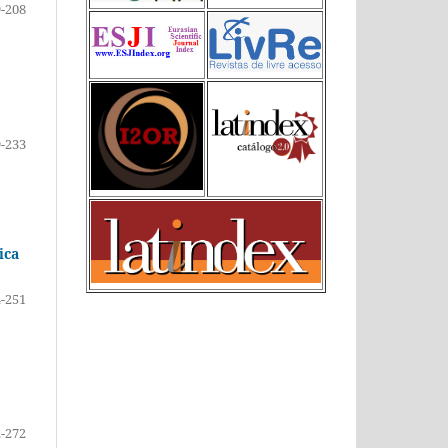
-208
-233
ica
-251
-272