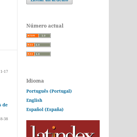
Número actual
1-17
Idioma
Português (Portugal)
English
s de
Español (España)
18-38