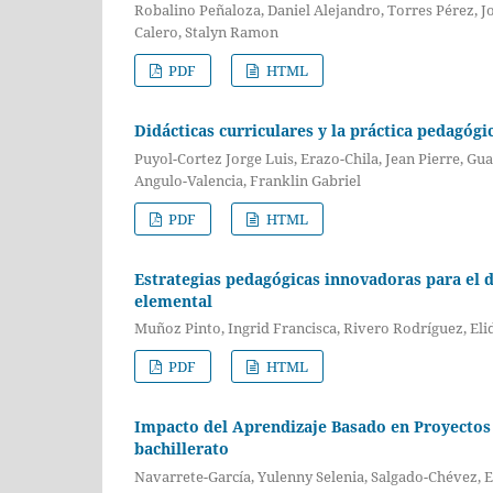
Robalino Peñaloza, Daniel Alejandro, Torres Pérez, J
Calero, Stalyn Ramon
PDF
HTML
Didácticas curriculares y la práctica pedagógic
Puyol-Cortez Jorge Luis, Erazo-Chila, Jean Pierre, Gu
Angulo-Valencia, Franklin Gabriel
PDF
HTML
Estrategias pedagógicas innovadoras para el d
elemental
Muñoz Pinto, Ingrid Francisca, Rivero Rodríguez, Eli
PDF
HTML
Impacto del Aprendizaje Basado en Proyectos e
bachillerato
Navarrete-García, Yulenny Selenia, Salgado-Chévez, 