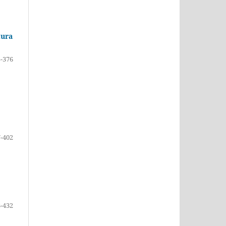
tura
-376
-402
-432