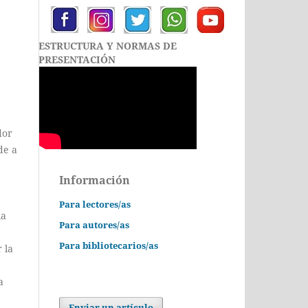
ESTRUCTURA Y NORMAS DE
PRESENTACIÓN
dor
de a
Información
Para lectores/as
ia
Para autores/as
Para bibliotecarios/as
 la
a
Enviar un artículo