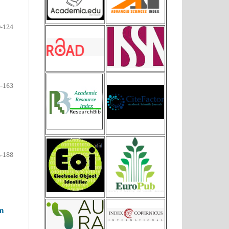
-124
-163
-188
am