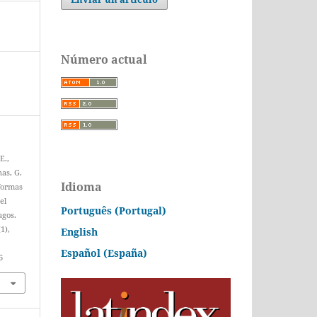
Número actual
E.,
nas, G.
Idioma
aformas
el
Português (Portugal)
agos.
(1),
English
Español (España)
6