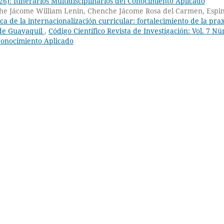
26): Itinerarios Multidisciplinarios del Conocimiento Aplicado
nche Jácome William Lenin, Chenche Jácome Rosa del Carmen, Espi
ca de la internacionalización curricular: fortalecimiento de la prax
 de Guayaquil
,
Código Científico Revista de Investigación: Vol. 7 Nú
l Conocimiento Aplicado