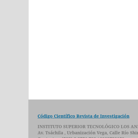
Código Científico Revista de Investigación
INSTITUTO SUPERIOR TECNOLÓGICO LOS AN
Av. Tsáchila , Urbanización Vega, Calle Río Sh