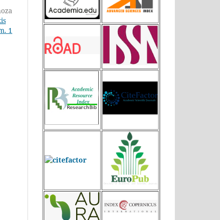
noza
is
m. 1