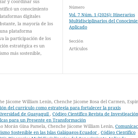
zar y coordinar sus
Número
ntificó un conocimiento
Vol. 7 Núm. 1 (2026): Itinerarios
plataformas digitales
Multidisciplinarios del Conocimi
obstante, la mayoría de los
Aplicado
 una plataforma
 la participación de los
Sección
ción estratégica es un
Artículos
ismo más sostenible,
nche Jácome William Lenin, Chenche Jácome Rosa del Carmen, Espi
ión del currículo como estrategia para fortalecer la praxis
niversidad de Guayaquil
,
Código Científico Revista de Investigación
íficas para un Presente en Transformación
yano Morán Gina Pamela, Chenche Jácome William Lenin,
Comunicac
rismo Sostenible en las Islas Galápagos-Ecuador
,
Código Científico