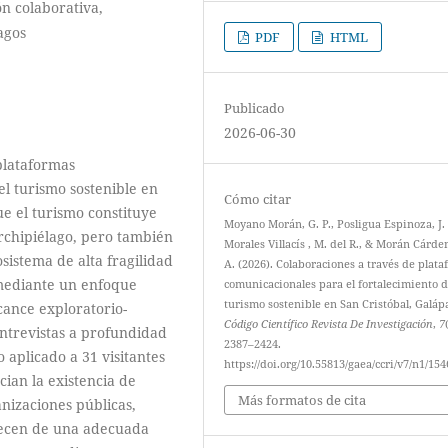
n colaborativa,
agos
PDF
HTML
Publicado
2026-06-30
 plataformas
el turismo sostenible en
Cómo citar
ue el turismo constituye
Moyano Morán, G. P., Posligua Espinoza, J. 
rchipiélago, pero también
Morales Villacís , M. del R., & Morán Cárde
sistema de alta fragilidad
A. (2026). Colaboraciones a través de plat
 mediante un enfoque
comunicacionales para el fortalecimiento d
turismo sostenible en San Cristóbal, Galáp
ance exploratorio-
Código Científico Revista De Investigación
,
7
ntrevistas a profundidad
2387–2424.
o aplicado a 31 visitantes
https://doi.org/10.55813/gaea/ccri/v7/n1/154
cian la existencia de
Más formatos de cita
anizaciones públicas,
arecen de una adecuada