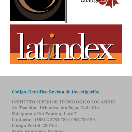
Código Científico Revista de Investigación
INSTITUTO SUPERIOR TECNOLÓGICO LOS ANDES
Av. Tsáchila , Urbanización Vega, Calle Río
Shiripuno y Río Yamino, Lote 7
Contactos: (593) 2 2751-780 / 0982739159
Código Postal: 230102
Santo Domingo - Ecuador