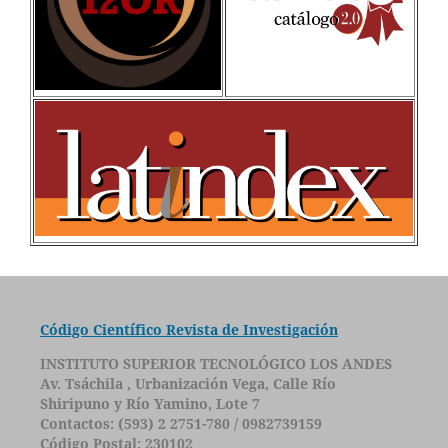
Código Científico Revista de Investigación
INSTITUTO SUPERIOR TECNOLÓGICO LOS ANDES
Av. Tsáchila , Urbanización Vega, Calle Río
Shiripuno y Río Yamino, Lote 7
Contactos: (593) 2 2751-780 / 0982739159
Código Postal: 230102