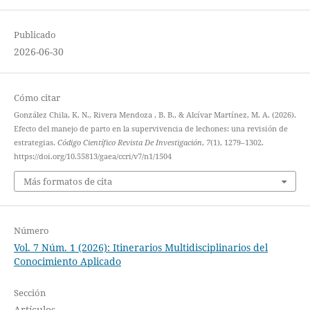
Publicado
2026-06-30
Cómo citar
González Chila, K. N., Rivera Mendoza , B. B., & Alcívar Martínez, M. A. (2026).
Efecto del manejo de parto en la supervivencia de lechones: una revisión de
estrategias.
Código Científico Revista De Investigación
,
7
(1), 1279–1302.
https://doi.org/10.55813/gaea/ccri/v7/n1/1504
Más formatos de cita
Número
Vol. 7 Núm. 1 (2026): Itinerarios Multidisciplinarios del
Conocimiento Aplicado
Sección
Artículos