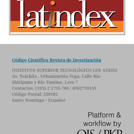
Código Científico Revista de Investigación
INSTITUTO SUPERIOR TECNOLÓGICO LOS ANDES
Av. Tsáchila , Urbanización Vega, Calle Río
Shiripuno y Río Yamino, Lote 7
Contactos: (593) 2 2751-780 / 0982739159
Código Postal: 230102
Santo Domingo - Ecuador