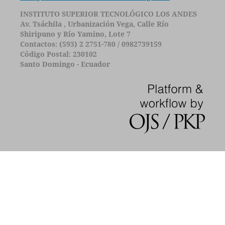
INSTITUTO SUPERIOR TECNOLÓGICO LOS ANDES
Av. Tsáchila , Urbanización Vega, Calle Río
Shiripuno y Río Yamino, Lote 7
Contactos: (593) 2 2751-780 / 0982739159
Código Postal: 230102
Santo Domingo - Ecuador