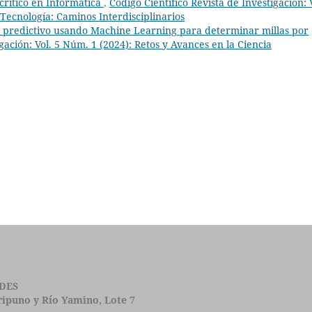
crítico en Informática
,
Código Científico Revista de Investigación: 
Tecnología: Caminos Interdisciplinarios
 predictivo usando Machine Learning para determinar millas por
igación: Vol. 5 Núm. 1 (2024): Retos y Avances en la Ciencia
DES
iripuno y Río Yamino, Lote 7