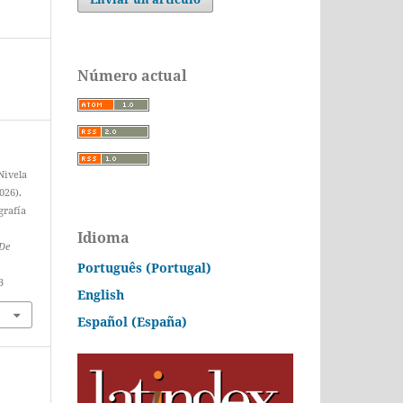
Número actual
 Nivela
026).
grafía
Idioma
 De
Português (Portugal)
3
English
Español (España)