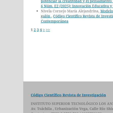
potenciar la creatividad y el pensamiento 
6 Núm. E2 (2025): Innovación Educativa y 
Nivela Cornejo María Alejandrina,
Modelo
galón
,
Código Científico Revista de Invest
Contemporánea
1
2
3
4
>
>>
Código Científico Revista de Investigación
INSTITUTO SUPERIOR TECNOLÓGICO LOS AN
Av. Tsáchila , Urbanización Vega, Calle Río Sh