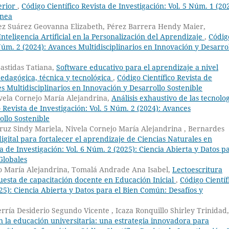
perior
,
Código Científico Revista de Investigación: Vol. 5 Núm. 1 (20
ánea
lez Suárez Geovanna Elizabeth, Pérez Barrera Hendy Maier,
nteligencia Artificial en la Personalización del Aprendizaje
,
Códig
 Núm. 2 (2024): Avances Multidisciplinarios en Innovación y Desarro
astidas Tatiana,
Software educativo para el aprendizaje a nivel
pedagógica, técnica y tecnológica
,
Código Científico Revista de
es Multidisciplinarios en Innovación y Desarrollo Sostenible
vela Cornejo María Alejandrina,
Análisis exhaustivo de las tecnolo
o Revista de Investigación: Vol. 5 Núm. 2 (2024): Avances
ollo Sostenible
uz Sindy Mariela, Nivela Cornejo María Alejandrina , Bernardes
ital para fortalecer el aprendizaje de Ciencias Naturales en
ta de Investigación: Vol. 6 Núm. 2 (2025): Ciencia Abierta y Datos p
Globales
jo María Alejandrina, Tomalá Andrade Ana Isabel,
Lectoescritura
uesta de capacitación docente en Educación Inicial
,
Código Científ
025): Ciencia Abierta y Datos para el Bien Común: Desafíos y
rría Desiderio Segundo Vicente , Icaza Ronquillo Shirley Trinidad,
n la educación universitaria: una estrategia innovadora para