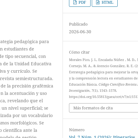
PDF
HTML
Publicado
2026-06-30
rategia pedagógica para
en estudiantes de
Cómo citar
e tipo secuencial, con
Morales Pico, J. I., Encalada Núñez , M. D.,
a de la Unidad Educativa
Cornejo, M. A., & Atencio González, R. E. (2
va y currículo. Se
Estrategia pedagógica para mejorar la orto
trevista semiestructurada.
y la comprensión lectora en estudiantes de
Educación Básica.
Código Científico Revista
 de la precisión grafémica
Investigación
,
7
(1), 1543–1578.
en la acentuación y uso
https://doi.org/10.55813/gaea/ccri/v7/n1/151
ca, revelando que el
Más formatos de cita
un nivel superficial; se
rizada por un vocabulario
smos morfológicos. Se
Número
 científica ante la
Vol. 7 Núm. 1 (2026): Itinerarios
modelo de gestión