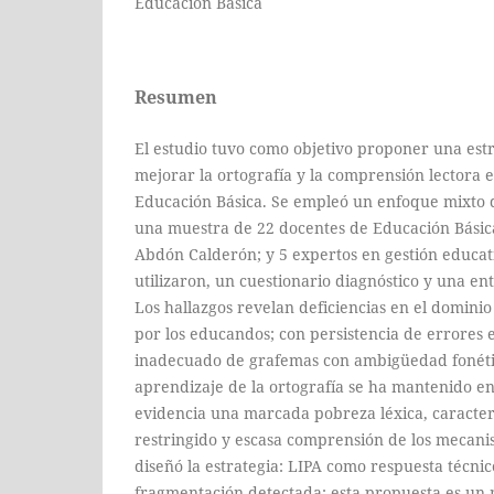
Educación Básica
Resumen
El estudio tuvo como objetivo proponer una est
mejorar la ortografía y la comprensión lectora 
Educación Básica. Se empleó un enfoque mixto d
una muestra de 22 docentes de Educación Básic
Abdón Calderón; y 5 expertos en gestión educati
utilizaron, un cuestionario diagnóstico y una en
Los hallazgos revelan deficiencias en el dominio
por los educandos; con persistencia de errores 
inadecuado de grafemas con ambigüedad fonéti
aprendizaje de la ortografía se ha mantenido en 
evidencia una marcada pobreza léxica, caracte
restringido y escasa comprensión de los mecani
diseñó la estrategia: LIPA como respuesta técnico
fragmentación detectada; esta propuesta es un 