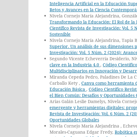
Inteligencia Artificial en la Educación Su
Retos y Avances en la Ciencia Contempor
Nivela Cornejo María Alejandrina, Gonzá
Transformando la Educación: El Rol de la I
Científico Revista de Investigación: Vol. 5
Sostenible
Nivela Cornejo María Alejandrina, Tapia B
Superior. Un análisis de sus dimensiones 
Investigación: Vol. 5 Núm. 2 (2024): Avanc
Segundo Vicente Echeverría Desiderio, Ni
clave en la Industria 4.0
,
Código Científic
Multidisciplinarios en Innovación y Desarr
Miranda Cepeda Pedro, Paladines De La Cr
Carballo Kety ,
Canva como herramienta dig
Educación Básica
,
Código Científico Revis
el Bien Común: Desafíos y Oportunidades 
Arias Galán Leslie Damelys, Nivela Corne
emergente y herramientas digitales: prop
Revista de Investigación: Vol. 6 Núm. 2 (2
Oportunidades Globales
Nivela Cornejo María Alejandrina , Echeve
Morales-Caguana Edgar Fredy,
Robótica e