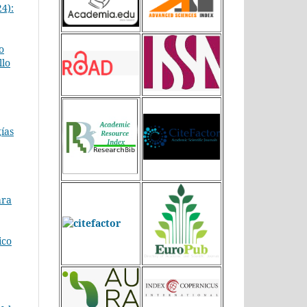
24):
o
llo
gías
ara
ico