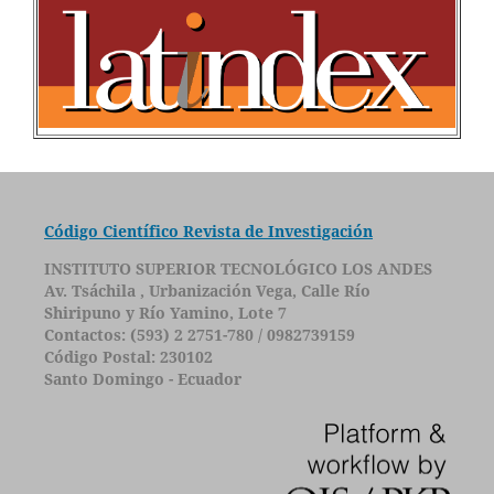
Código Científico Revista de Investigación
INSTITUTO SUPERIOR TECNOLÓGICO LOS ANDES
Av. Tsáchila , Urbanización Vega, Calle Río
Shiripuno y Río Yamino, Lote 7
Contactos: (593) 2 2751-780 / 0982739159
Código Postal: 230102
Santo Domingo - Ecuador