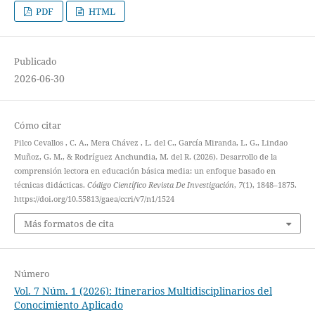
PDF
HTML
Publicado
2026-06-30
Cómo citar
Pilco Cevallos , C. A., Mera Chávez , L. del C., García Miranda, L. G., Lindao
Muñoz, G. M., & Rodríguez Anchundia, M. del R. (2026). Desarrollo de la
comprensión lectora en educación básica media: un enfoque basado en
técnicas didácticas.
Código Científico Revista De Investigación
,
7
(1), 1848–1875.
https://doi.org/10.55813/gaea/ccri/v7/n1/1524
Más formatos de cita
Número
Vol. 7 Núm. 1 (2026): Itinerarios Multidisciplinarios del
Conocimiento Aplicado