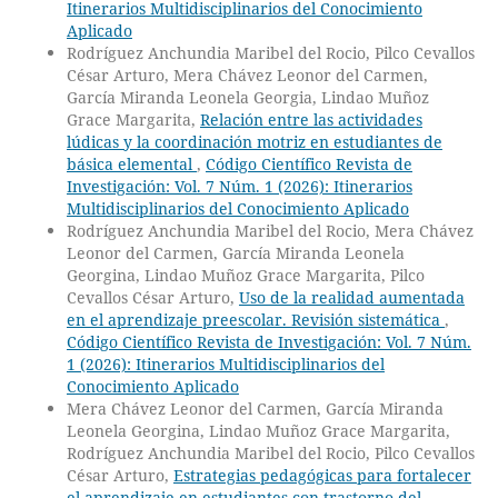
Itinerarios Multidisciplinarios del Conocimiento
Aplicado
Rodríguez Anchundia Maribel del Rocio, Pilco Cevallos
César Arturo, Mera Chávez Leonor del Carmen,
García Miranda Leonela Georgia, Lindao Muñoz
Grace Margarita,
Relación entre las actividades
lúdicas y la coordinación motriz en estudiantes de
básica elemental
,
Código Científico Revista de
Investigación: Vol. 7 Núm. 1 (2026): Itinerarios
Multidisciplinarios del Conocimiento Aplicado
Rodríguez Anchundia Maribel del Rocio, Mera Chávez
Leonor del Carmen, García Miranda Leonela
Georgina, Lindao Muñoz Grace Margarita, Pilco
Cevallos César Arturo,
Uso de la realidad aumentada
en el aprendizaje preescolar. Revisión sistemática
,
Código Científico Revista de Investigación: Vol. 7 Núm.
1 (2026): Itinerarios Multidisciplinarios del
Conocimiento Aplicado
Mera Chávez Leonor del Carmen, García Miranda
Leonela Georgina, Lindao Muñoz Grace Margarita,
Rodríguez Anchundia Maribel del Rocio, Pilco Cevallos
César Arturo,
Estrategias pedagógicas para fortalecer
el aprendizaje en estudiantes con trastorno del