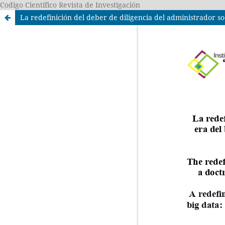
Codigo Científico Revista de Investigación
La redefinición del deber de diligencia del administrador so