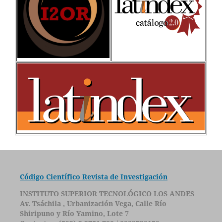
Código Científico Revista de Investigación
INSTITUTO SUPERIOR TECNOLÓGICO LOS ANDES
Av. Tsáchila , Urbanización Vega, Calle Río
Shiripuno y Río Yamino, Lote 7