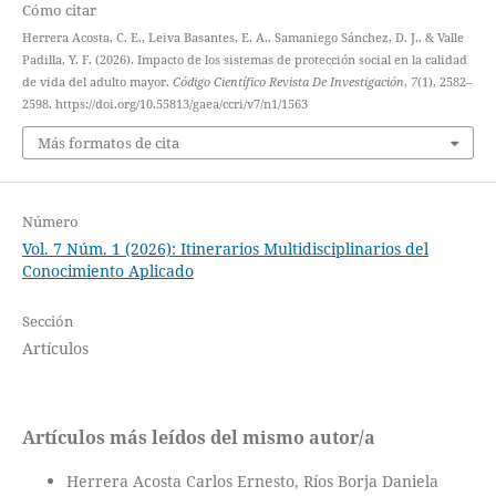
Cómo citar
Herrera Acosta, C. E., Leiva Basantes, E. A., Samaniego Sánchez, D. J., & Valle
Padilla, Y. F. (2026). Impacto de los sistemas de protección social en la calidad
de vida del adulto mayor.
Código Científico Revista De Investigación
,
7
(1), 2582–
2598. https://doi.org/10.55813/gaea/ccri/v7/n1/1563
Más formatos de cita
Número
Vol. 7 Núm. 1 (2026): Itinerarios Multidisciplinarios del
Conocimiento Aplicado
Sección
Artículos
Artículos más leídos del mismo autor/a
Herrera Acosta Carlos Ernesto, Ríos Borja Daniela