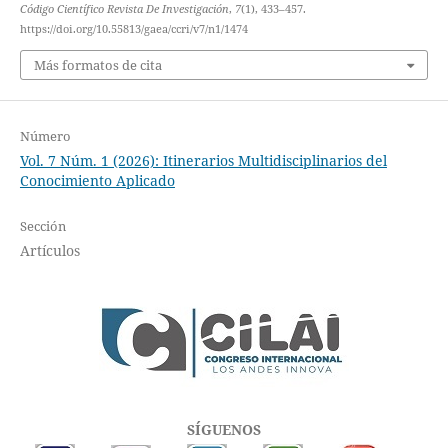
Código Científico Revista De Investigación
,
7
(1), 433–457.
https://doi.org/10.55813/gaea/ccri/v7/n1/1474
Más formatos de cita
Número
Vol. 7 Núm. 1 (2026): Itinerarios Multidisciplinarios del
Conocimiento Aplicado
Sección
Artículos
SÍGUENOS