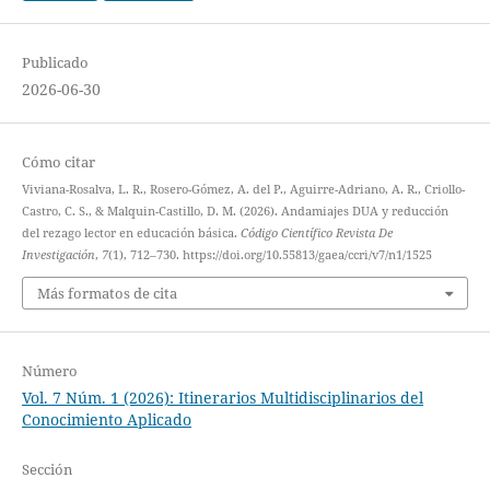
Publicado
2026-06-30
Cómo citar
Viviana-Rosalva, L. R., Rosero-Gómez, A. del P., Aguirre-Adriano, A. R., Criollo-
Castro, C. S., & Malquin-Castillo, D. M. (2026). Andamiajes DUA y reducción
del rezago lector en educación básica.
Código Científico Revista De
Investigación
,
7
(1), 712–730. https://doi.org/10.55813/gaea/ccri/v7/n1/1525
Más formatos de cita
Número
Vol. 7 Núm. 1 (2026): Itinerarios Multidisciplinarios del
Conocimiento Aplicado
Sección