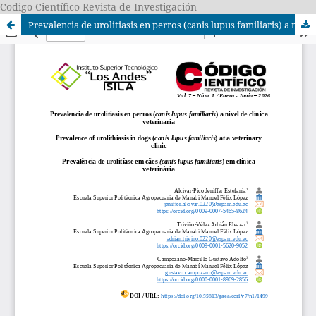
Codigo Científico Revista de Investigación
Prevalencia de urolitiasis en perros (canis lupus familiaris) a nivel de clínica veterinaria