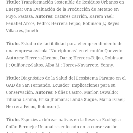
Título:
Transformación Sostenible de Residuos Urbanos en
Energía: Una Evaluación de la Producción de Metano en
Puyo, Pastaza.
Autores
: Cazares Carrión, Karem Yael;
Peñafiel-Arcos, Pedro; Herrera-Feijoo, Robinson J.; Reyes-
Villacrés, Janeth
Título:
Estudio de factibilidad para el emprendimiento de
una empresa avícola "Nutriplumas" en el cantón Quevedo.
Autores
: Herrera-Jácome, Dario; Herrera-Feijoo, Robinson
J.; Quiñonez-Saltos, Alba M.; Torres-Navarrete, Yenny.
Título:
Diagnóstico de la Salud del Ecosistema Páramo en el
GAD de San Fernando, Ecuador: Implicaciones para su
Conservación.
Autores
: Núñez Castro, Marlon Oswaldo;
Tituaña Ushiña, Erika Jhomara; Landa Suque, Mario Israel;
Herrera-Feijoo, Robinson J.
Título:
Especies arbóreas nativas en la Reserva Ecológica
Cofán Bermejo: Un análisis enfocado en la conservación.