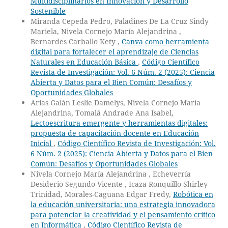
Multidisciplinarios en Innovación y Desarrollo
Sostenible
Miranda Cepeda Pedro, Paladines De La Cruz Sindy
Mariela, Nivela Cornejo María Alejandrina ,
Bernardes Carballo Kety ,
Canva como herramienta
digital para fortalecer el aprendizaje de Ciencias
Naturales en Educación Básica
,
Código Científico
Revista de Investigación: Vol. 6 Núm. 2 (2025): Ciencia
Abierta y Datos para el Bien Común: Desafíos y
Oportunidades Globales
Arias Galán Leslie Damelys, Nivela Cornejo María
Alejandrina, Tomalá Andrade Ana Isabel,
Lectoescritura emergente y herramientas digitales:
propuesta de capacitación docente en Educación
Inicial
,
Código Científico Revista de Investigación: Vol.
6 Núm. 2 (2025): Ciencia Abierta y Datos para el Bien
Común: Desafíos y Oportunidades Globales
Nivela Cornejo María Alejandrina , Echeverría
Desiderio Segundo Vicente , Icaza Ronquillo Shirley
Trinidad, Morales-Caguana Edgar Fredy,
Robótica en
la educación universitaria: una estrategia innovadora
para potenciar la creatividad y el pensamiento crítico
en Informática
,
Código Científico Revista de