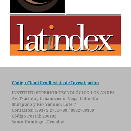
Código Científico Revista de Investigación
INSTITUTO SUPERIOR TECNOLÓGICO LOS ANDES
Av. Tsáchila , Urbanización Vega, Calle Río
Shiripuno y Río Yamino, Lote 7
Contactos: (593) 2 2751-780 / 0982739159
Código Postal: 230102
Santo Domingo - Ecuador