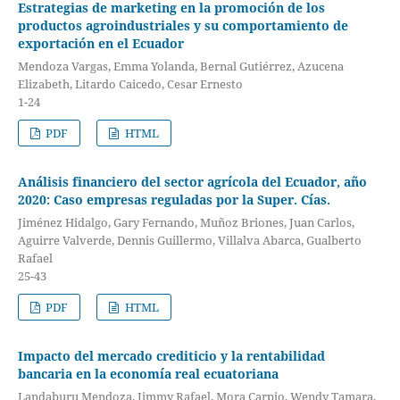
Estrategias de marketing en la promoción de los
productos agroindustriales y su comportamiento de
exportación en el Ecuador
Mendoza Vargas, Emma Yolanda, Bernal Gutiérrez, Azucena
Elizabeth, Litardo Caicedo, Cesar Ernesto
1-24
PDF
HTML
Análisis financiero del sector agrícola del Ecuador, año
2020: Caso empresas reguladas por la Super. Cías.
Jiménez Hidalgo, Gary Fernando, Muñoz Briones, Juan Carlos,
Aguirre Valverde, Dennis Guillermo, Villalva Abarca, Gualberto
Rafael
25-43
PDF
HTML
Impacto del mercado crediticio y la rentabilidad
bancaria en la economía real ecuatoriana
Landaburu Mendoza, Jimmy Rafael, Mora Carpio, Wendy Tamara,