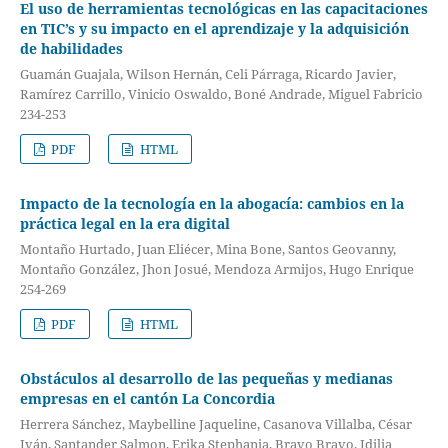
El uso de herramientas tecnológicas en las capacitaciones
en TIC’s y su impacto en el aprendizaje y la adquisición
de habilidades
Guamán Guajala, Wilson Hernán, Celi Párraga, Ricardo Javier,
Ramírez Carrillo, Vinicio Oswaldo, Boné Andrade, Miguel Fabricio
234-253
PDF
HTML
Impacto de la tecnología en la abogacía: cambios en la
práctica legal en la era digital
Montaño Hurtado, Juan Eliécer, Mina Bone, Santos Geovanny,
Montaño González, Jhon Josué, Mendoza Armijos, Hugo Enrique
254-269
PDF
HTML
Obstáculos al desarrollo de las pequeñas y medianas
empresas en el cantón La Concordia
Herrera Sánchez, Maybelline Jaqueline, Casanova Villalba, César
Iván, Santander Salmon, Erika Stephania, Bravo Bravo, Idilia