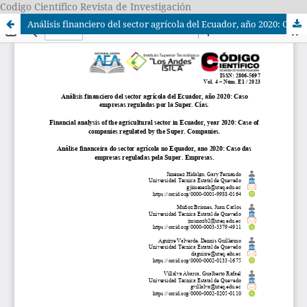
Codigo Científico Revista de Investigación
Análisis financiero del sector agrícola del Ecuador, año 2020: Caso empresas reguladas por la Super. Cías.