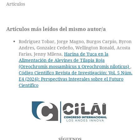
Artículos
Artículos más leídos del mismo autor/a
Rodriguez Tobar, Jorge Magno, Burgos Carpio, Byron
Andres, Gonzalez Cedeño, Wellington Ronald, Acosta
Farías, Jenny Milena,
Harina de Yuca en la
Alimentación de Alevines de Tilapia Roja
(Oreochromis mossambicus x Oreochromis niloticus)
,
Código Científico Revista de Investigación: Vol. 5 Núm.
E4 (2024): Perspectivas Integrales sobre el Futuro
Científico
SÍGUENOS