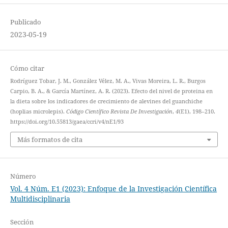
Publicado
2023-05-19
Cómo citar
Rodríguez Tobar, J. M., González Vélez, M. A., Vivas Moreira, L. R., Burgos
Carpio, B. A., & García Martínez, A. R. (2023). Efecto del nivel de proteina en
la dieta sobre los indicadores de crecimiento de alevines del guanchiche
(hoplias microlepis).
Código Científico Revista De Investigación
,
4
(E1), 198–210.
https://doi.org/10.55813/gaea/ccri/v4/nE1/93
Más formatos de cita
Número
Vol. 4 Núm. E1 (2023): Enfoque de la Investigación Científica
Multidisciplinaria
Sección