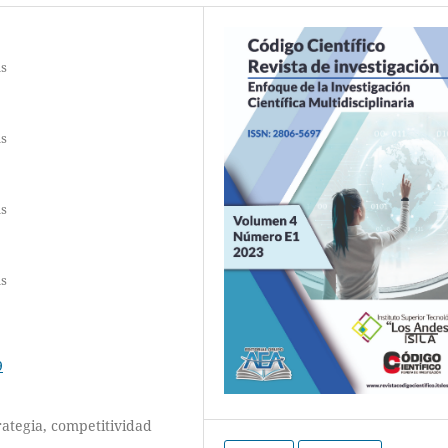
as
as
as
as
9
rategia, competitividad