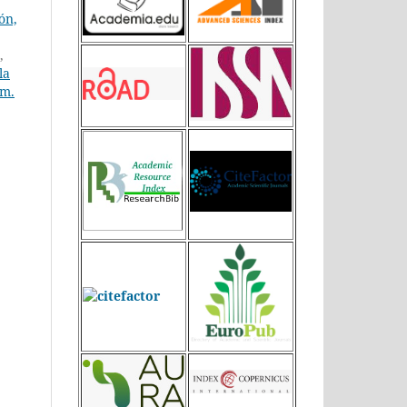
ón,
,
la
úm.