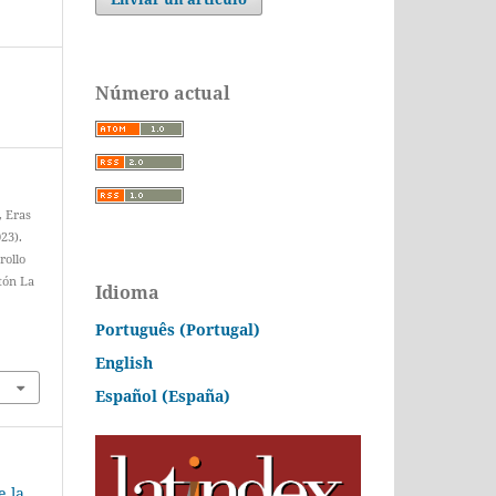
Número actual
, Eras
23).
rollo
tón La
Idioma
Português (Portugal)
English
Español (España)
e la