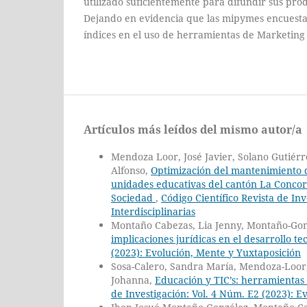
utilizado suficientemente para difundir sus prod
Dejando en evidencia que las mipymes encuesta
índices en el uso de herramientas de Marketing 
Artículos más leídos del mismo autor/a
Mendoza Loor, José Javier, Solano Gutiérre
Alfonso,
Optimización del mantenimiento d
unidades educativas del cantón La Concord
Sociedad
,
Código Científico Revista de In
Interdisciplinarias
Montaño Cabezas, Lia Jenny, Montaño-Gon
implicaciones jurídicas en el desarrollo t
(2023): Evolución, Mente y Yuxtaposición
Sosa-Calero, Sandra María, Mendoza-Loor,
Johanna,
Educación y TIC’s: herramientas 
de Investigación: Vol. 4 Núm. E2 (2023): E