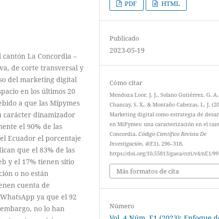
PDF
HTML
Publicado
2023-05-19
l cantón La Concordia –
va, de corte transversal y
so del marketing digital
Cómo citar
acio en los últimos 20
Mendoza Loor, J. J., Solano Gutiérrez, G. A.
debido a que las Mipymes
Chancay, S. X., & Montaño Cabezas, L. J. (20
u carácter dinamizador
Marketing digital como estrategia de desar
en MiPymes: una caracterización en el can
ente el 90% de las
Concordia.
Código Científico Revista De
el Ecuador el porcentaje
Investigación
,
4
(E1), 296–318.
dican que el 83% de las
https://doi.org/10.55813/gaea/ccri/v4/nE1/99
 y el 17% tienen sitio
Más formatos de cita
ión o no están
ienen cuenta de
s WhatsApp ya que el 92
Número
n embargo, no lo han
Vol. 4 Núm. E1 (2023): Enfoque d