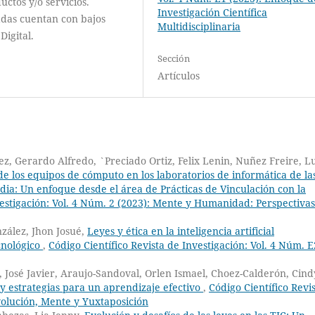
uctos y/o servicios.
Investigación Científica
das cuentan con bajos
Multidisciplinaria
Digital.
Sección
Artículos
z, Gerardo Alfredo, `Preciado Ortiz, Felix Lenin, Nuñez Freire, Lu
e los equipos de cómputo en los laboratorios de informática de la
ia: Un enfoque desde el área de Prácticas de Vinculación con la
vestigación: Vol. 4 Núm. 2 (2023): Mente y Humanidad: Perspectivas
zález, Jhon Josué,
Leyes y ética en la inteligencia artificial
ecnológico
,
Código Científico Revista de Investigación: Vol. 4 Núm. E
 José Javier, Araujo-Sandoval, Orlen Ismael, Choez-Calderón, Cind
y estrategias para un aprendizaje efectivo
,
Código Científico Revi
volución, Mente y Yuxtaposición