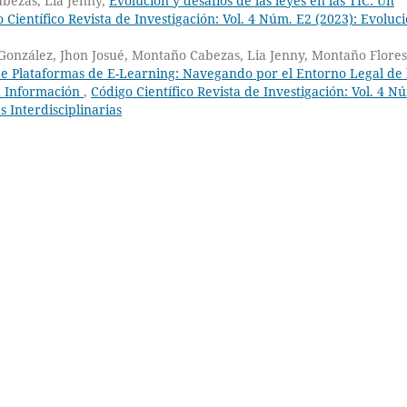
bezas, Lia Jenny,
Evolución y desafíos de las leyes en las TIC: Un
 Científico Revista de Investigación: Vol. 4 Núm. E2 (2023): Evoluci
onzález, Jhon Josué, Montaño Cabezas, Lia Jenny, Montaño Flores
de Plataformas de E-Learning: Navegando por el Entorno Legal de 
la Información
,
Código Científico Revista de Investigación: Vol. 4 N
 Interdisciplinarias