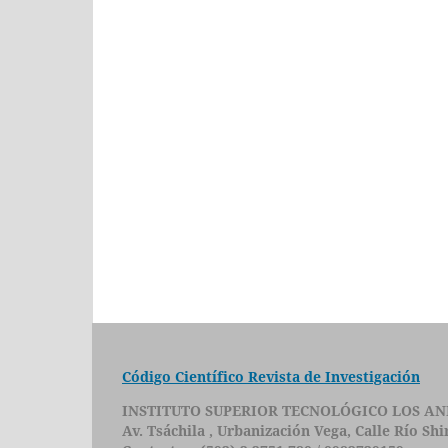
Código Científico Revista de Investigación
INSTITUTO SUPERIOR TECNOLÓGICO LOS AN
Av. Tsáchila , Urbanización Vega, Calle Río Sh