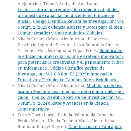
Alejandrina, Tomalá Andrade Ana Isabel,
Lectoescritura emergente y herramientas digitales:
propuesta de capacitación docente en Educación
Inicial
,
Código Científico Revista de Investigación: Vol.
6 Núm. 2 (2025): Ciencia Abierta y Datos para el Bien
Común: Desafíos y Oportunidades Globales
Nivela Cornejo María Alejandrina , Echeverría
Desiderio Segundo Vicente , Icaza Ronquillo Shirley
Trinidad, Morales-Caguana Edgar Fredy,
Robótica en
la educación universitaria: una estrategia innovadora
para potenciar la creatividad y el pensamiento crítico
en Informática
,
Código Científico Revista de
Investigación: Vol. 6 Núm. E2 (2025): Innovación
Educativa y Tecnología: Caminos Interdisciplinarios
Nivela Cornejo María Alejandrina,
Modelo predictivo
usando Machine Learning para determinar millas por
galón
,
Código Científico Revista de Investigación: Vol.
5 Núm. 1 (2024): Retos y Avances en la Ciencia
Contemporánea
Torres Tocto Lorgia Esthela, Veintimilla Camacho
Pepita Marilú , Nivela Cornejo María Alejandrina,
Rumbaut Rangel Dayron,
Gamificación en Educaplay