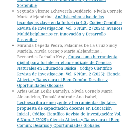
Sostenible
Segundo Vicente Echeverría Desiderio, Nivela Cornejo
María Alejandrina,
Análisis exhaustivo de las
tecnologías clave en la Industria 4.0
,
Código Científico
Revista de Investigación: Vol. 5 Núm. 2 (2024): Avances
Multidisciplinarios en Innovación y Desarrollo
Sostenible
Miranda Cepeda Pedro, Paladines De La Cruz Sindy
Mariela, Nivela Cornejo María Alejandrina ,
Bernardes Carballo Kety ,
Canva como herramienta
digital para fortalecer el aprendizaje de Ciencias
Naturales en Educación Básica
,
Código Científico
Revista de Investigación: Vol. 6 Núm. 2 (2025): Ciencia
Abierta y Datos para el Bien Común: Desafíos y
Oportunidades Globales
Arias Galán Leslie Damelys, Nivela Cornejo María
Alejandrina, Tomalá Andrade Ana Isabel,
Lectoescritura emergente y herramientas digitales:
propuesta de capacitación docente en Educación
Inicial
,
Código Científico Revista de Investigación: Vol.
6 Núm. 2 (2025): Ciencia Abierta y Datos para el Bien
Común: Desafíos y Oportunidades Globales