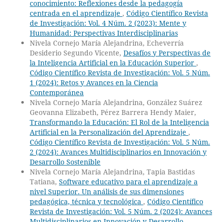
conocimiento: Reflexiones desde la pedagogía
centrada en el aprendizaje
,
Código Científico Revista
de Investigación: Vol. 4 Núm. 2 (2023): Mente y
Humanidad: Perspectivas Interdisciplinarias
Nivela Cornejo María Alejandrina, Echeverría
Desiderio Segundo Vicente,
Desafíos y Perspectivas de
la Inteligencia Artificial en la Educación Superior
,
Código Científico Revista de Investigación: Vol. 5 Núm.
1 (2024): Retos y Avances en la Ciencia
Contemporánea
Nivela Cornejo María Alejandrina, González Suárez
Geovanna Elizabeth, Pérez Barrera Hendy Maier,
Transformando la Educación: El Rol de la Inteligencia
Artificial en la Personalización del Aprendizaje
,
Código Científico Revista de Investigación: Vol. 5 Núm.
2 (2024): Avances Multidisciplinarios en Innovación y
Desarrollo Sostenible
Nivela Cornejo María Alejandrina, Tapia Bastidas
Tatiana,
Software educativo para el aprendizaje a
nivel Superior. Un análisis de sus dimensiones
pedagógica, técnica y tecnológica
,
Código Científico
Revista de Investigación: Vol. 5 Núm. 2 (2024): Avances
Multidisciplinarios en Innovación y Desarrollo