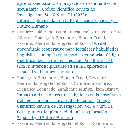
aprendizaje basado en proyectos en estudiantes de
secundaria
,
Código Científico Revista de
Investigación: Vol. 6 Núm. E1 (2025):
Interdisciplinariedad en la Exploración Espacial y el
Futuro Humano
Ramírez Solórzano, Fátima Lucía , Velez Bravo, Carlos
Alberto , Rodríguez Bermúdez, Henyer David,
Pesantez Medranda, Ángela del Rocio,
Uso del
aprendizaje cooperativo para fortalecer habilidades
linguisticas en inglés en aulas de secundaria
,
Código
Científico Revista de Investigación: Vol. 6 Núm. E1
(2025): Interdisciplinariedad en la Exploración
Espacial y el Futuro Humano
Rodríguez Bermúdez, Henyer David, Pesantez
Medranda, Ángela del Rocio, Zambrano Ramírez,
Francisco Leonardo, Zambrano Muñoz, Jixon Disney,
Impacto del uso de recursos digitales en la enseñanza
del inglés en zonas rurales del Ecuador
,
Código
Científico Revista de Investigación: Vol. 6 Núm. E1
(2025): Interdisciplinariedad en la Exploración
Espacial y el Futuro Humano
Pesantez Medranda, Ángela del Rocio , Zambrano