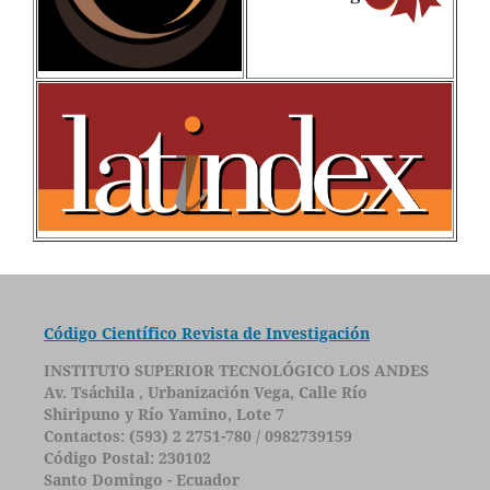
Código Científico Revista de Investigación
INSTITUTO SUPERIOR TECNOLÓGICO LOS ANDES
Av. Tsáchila , Urbanización Vega, Calle Río
Shiripuno y Río Yamino, Lote 7
Contactos: (593) 2 2751-780 / 0982739159
Código Postal: 230102
Santo Domingo - Ecuador