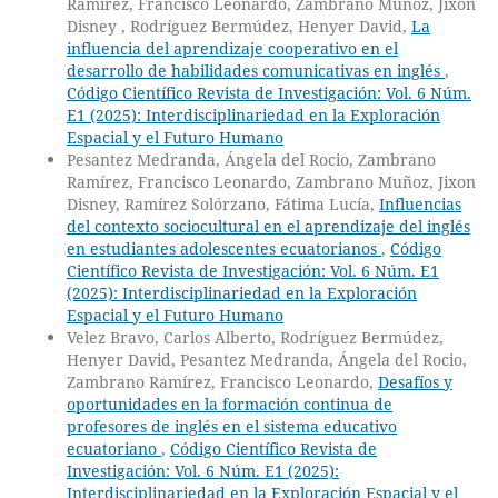
Ramírez, Francisco Leonardo, Zambrano Muñoz, Jixon
Disney , Rodríguez Bermúdez, Henyer David,
La
influencia del aprendizaje cooperativo en el
desarrollo de habilidades comunicativas en inglés
,
Código Científico Revista de Investigación: Vol. 6 Núm.
E1 (2025): Interdisciplinariedad en la Exploración
Espacial y el Futuro Humano
Pesantez Medranda, Ángela del Rocio, Zambrano
Ramírez, Francisco Leonardo, Zambrano Muñoz, Jixon
Disney, Ramírez Solórzano, Fátima Lucía,
⁠Influencias
del contexto sociocultural en el aprendizaje del inglés
en estudiantes adolescentes ecuatorianos
,
Código
Científico Revista de Investigación: Vol. 6 Núm. E1
(2025): Interdisciplinariedad en la Exploración
Espacial y el Futuro Humano
Velez Bravo, Carlos Alberto, Rodríguez Bermúdez,
Henyer David, Pesantez Medranda, Ángela del Rocio,
Zambrano Ramírez, Francisco Leonardo,
Desafíos y
oportunidades en la formación continua de
profesores de inglés en el sistema educativo
ecuatoriano
,
Código Científico Revista de
Investigación: Vol. 6 Núm. E1 (2025):
Interdisciplinariedad en la Exploración Espacial y el