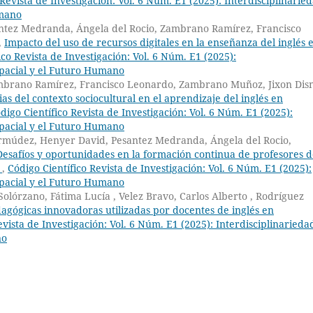
 Revista de Investigación: Vol. 6 Núm. E1 (2025): Interdisciplinarie
umano
tez Medranda, Ángela del Rocio, Zambrano Ramírez, Francisco
,
Impacto del uso de recursos digitales en la enseñanza del inglés 
ico Revista de Investigación: Vol. 6 Núm. E1 (2025):
spacial y el Futuro Humano
mbrano Ramírez, Francisco Leonardo, Zambrano Muñoz, Jixon Dis
cias del contexto sociocultural en el aprendizaje del inglés en
digo Científico Revista de Investigación: Vol. 6 Núm. E1 (2025):
spacial y el Futuro Humano
ermúdez, Henyer David, Pesantez Medranda, Ángela del Rocio,
Desafíos y oportunidades en la formación continua de profesores 
o
,
Código Científico Revista de Investigación: Vol. 6 Núm. E1 (2025):
spacial y el Futuro Humano
lórzano, Fátima Lucía , Velez Bravo, Carlos Alberto , Rodríguez
dagógicas innovadoras utilizadas por docentes de inglés en
evista de Investigación: Vol. 6 Núm. E1 (2025): Interdisciplinarieda
no