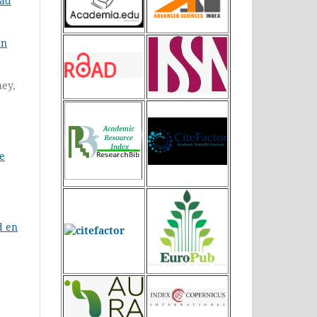
dad
en
ney,
de
d en