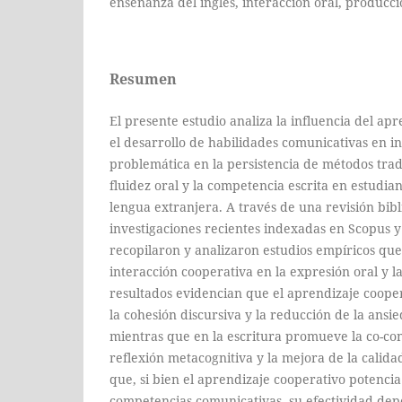
enseñanza del inglés, interacción oral, producci
Resumen
El presente estudio analiza la influencia del ap
el desarrollo de habilidades comunicativas en in
problemática en la persistencia de métodos tradi
fluidez oral y la competencia escrita en estudia
lengua extranjera. A través de una revisión bibl
investigaciones recientes indexadas en Scopus y
recopilaron y analizaron estudios empíricos que
interacción cooperativa en la expresión oral y l
resultados evidencian que el aprendizaje cooper
la cohesión discursiva y la reducción de la ansi
mientras que en la escritura promueve la co-con
reflexión metacognitiva y la mejora de la calidad
que, si bien el aprendizaje cooperativo potencia
competencias comunicativas, su efectividad dep