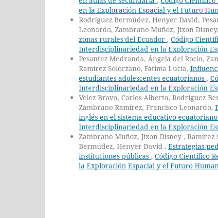
en aulas de secundaria
,
Código Científico
en la Exploración Espacial y el Futuro H
Rodríguez Bermúdez, Henyer David, Pesan
Leonardo, Zambrano Muñoz, Jixon Disney
zonas rurales del Ecuador
,
Código Científ
Interdisciplinariedad en la Exploración E
Pesantez Medranda, Ángela del Rocio, Za
Ramírez Solórzano, Fátima Lucía,
⁠Influen
estudiantes adolescentes ecuatorianos
,
Có
Interdisciplinariedad en la Exploración E
Velez Bravo, Carlos Alberto, Rodríguez B
Zambrano Ramírez, Francisco Leonardo,
inglés en el sistema educativo ecuatorian
Interdisciplinariedad en la Exploración E
Zambrano Muñoz, Jixon Disney , Ramírez So
Bermúdez, Henyer David ,
Estrategias pe
instituciones públicas
,
Código Científico R
la Exploración Espacial y el Futuro Huma