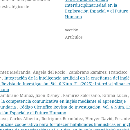
Interdisciplinariedad en la
o estratégico de
Exploración Espacial y el Futuro
Humano
Sección
Artículos
ntez Medranda, Ángela del Rocio , Zambrano Ramírez, Francisco
y ,
Integración de la inteligencia artificial en la enseñanza del inglé
o Revista de Investigación: Vol. 6 Núm. E1 (2025): Interdisciplinari
umano
ambrano Muñoz, Jixon Disney , Ramírez Solórzano, Fátima Lucía ,
e la competencia comunicativa en inglés mediante el aprendizaje
ecundaria
,
Código Científico Revista de Investigación: Vol. 6 Núm. E
ración Espacial y el Futuro Humano
Bravo, Carlos Alberto , Rodríguez Bermúdez, Henyer David, Pesant
ndizaje cooperativo para fortalecer habilidades linguisticas en ing