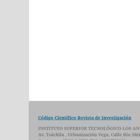
Código Científico Revista de Investigación
INSTITUTO SUPERIOR TECNOLÓGICO LOS AN
Av. Tsáchila , Urbanización Vega, Calle Río Sh