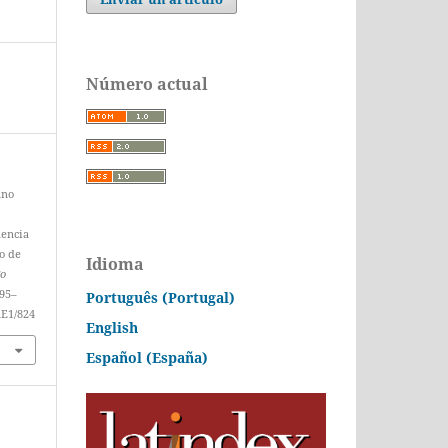
Número actual
ano
uencia
lo de
Idioma
go
495–
Português (Portugal)
nE1/824
English
Español (España)