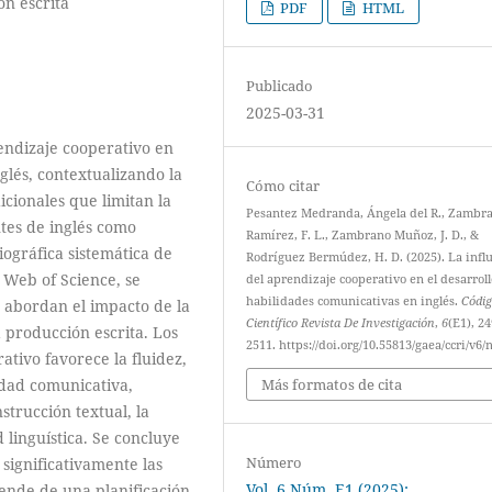
ón escrita
PDF
HTML
Publicado
2025-03-31
rendizaje cooperativo en
glés, contextualizando la
Cómo citar
cionales que limitan la
Pesantez Medranda, Ángela del R., Zambr
ntes de inglés como
Ramírez, F. L., Zambrano Muñoz, J. D., &
iográfica sistemática de
Rodríguez Bermúdez, H. D. (2025). La infl
 Web of Science, se
del aprendizaje cooperativo en el desarrol
habilidades comunicativas en inglés.
Códi
 abordan el impacto de la
Científico Revista De Investigación
,
6
(E1), 2
a producción escrita. Los
2511. https://doi.org/10.55813/gaea/ccri/v6/
ativo favorece la fluidez,
Más formatos de cita
edad comunicativa,
strucción textual, la
 linguística. Se concluye
Número
 significativamente las
Vol. 6 Núm. E1 (2025):
ende de una planificación