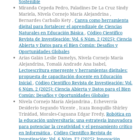
Sostenible
Miranda Cepeda Pedro, Paladines De La Cruz Sindy
Mariela, Nivela Cornejo María Alejandrina ,
Bernardes Carballo Kety ,
Canva como herramienta
digital para fortalecer el aprendizaje de Ciencias
Naturales en Educación Básica
,
Código Científico
Revista de Investigación: Vol. 6 Núm. 2 (2025): Ciencia
Abierta y Datos para el Bien Común: Desafíos y
Oportunidades Globales
Arias Galán Leslie Damelys, Nivela Cornejo María
Alejandrina, Tomalá Andrade Ana Isabel,
Lectoescritura emergente y herramientas digitales:
propuesta de capacitación docente en Educación
Inicial
,
Código Científico Revista de Investigación: Vol.
6 Núm. 2 (2025): Ciencia Abierta y Datos para el Bien
Común: Desafíos y Oportunidades Globales
Nivela Cornejo María Alejandrina , Echeverría
Desiderio Segundo Vicente , Icaza Ronquillo Shirley
Trinidad, Morales-Caguana Edgar Fredy,
Robótica en
la educación universitaria: una estrategia innovadora
para potenciar la creatividad y el pensamiento crítico
en Informática
,
Código Científico Revista de
Investigación: Vol. 6 Núm. E2 (2025): Innovación