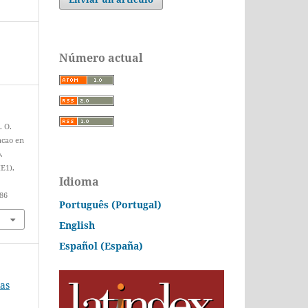
Número actual
. O.
acao en
.
(E1),
Idioma
386
Português (Portugal)
English
Español (España)
ias