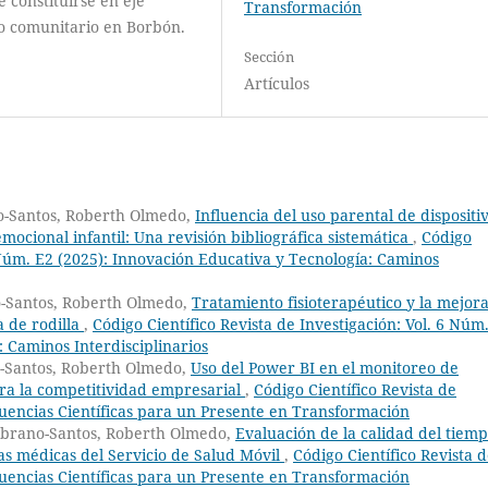
 constituirse en eje
Transformación
llo comunitario en Borbón.
Sección
Artículos
o-Santos, Roberth Olmedo,
Influencia del uso parental de dispositi
oemocional infantil: Una revisión bibliográfica sistemática
,
Código
6 Núm. E2 (2025): Innovación Educativa y Tecnología: Caminos
o-Santos, Roberth Olmedo,
Tratamiento fisioterapéutico y la mejor
a de rodilla
,
Código Científico Revista de Investigación: Vol. 6 Núm
: Caminos Interdisciplinarios
-Santos, Roberth Olmedo,
Uso del Power BI en el monitoreo de
ra la competitividad empresarial
,
Código Científico Revista de
fluencias Científicas para un Presente en Transformación
mbrano-Santos, Roberth Olmedo,
Evaluación de la calidad del tiem
as médicas del Servicio de Salud Móvil
,
Código Científico Revista 
fluencias Científicas para un Presente en Transformación