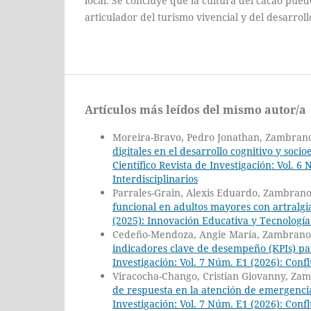
local. Se concluye que la cultura del cacao puede
articulador del turismo vivencial y del desarro
Artículos más leídos del mismo autor/a
Moreira-Bravo, Pedro Jonathan, Zambran
digitales en el desarrollo cognitivo y soci
Científico Revista de Investigación: Vol. 
Interdisciplinarios
Parrales-Grain, Alexis Eduardo, Zambran
funcional en adultos mayores con artralgi
(2025): Innovación Educativa y Tecnología
Cedeño-Mendoza, Angie María, Zambrano
indicadores clave de desempeño (KPIs) pa
Investigación: Vol. 7 Núm. E1 (2026): Con
Viracocha-Chango, Cristian Giovanny, Za
de respuesta en la atención de emergenci
Investigación: Vol. 7 Núm. E1 (2026): Con