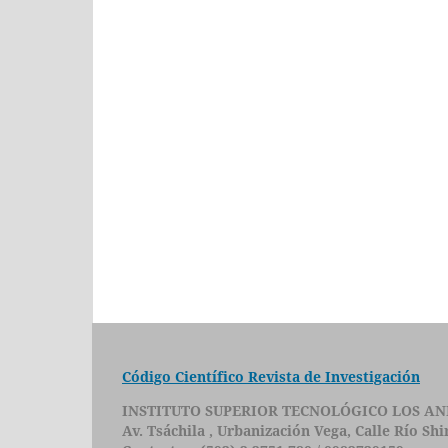
Código Científico Revista de Investigación
INSTITUTO SUPERIOR TECNOLÓGICO LOS AN
Av. Tsáchila , Urbanización Vega, Calle Río Sh