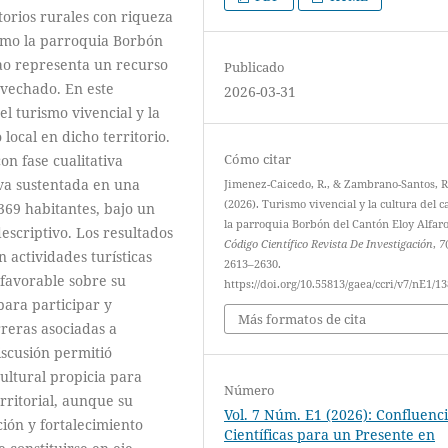
torios rurales con riqueza
como la parroquia Borbón
cao representa un recurso
Publicado
ovechado. En este
2026-03-31
el turismo vivencial y la
local en dicho territorio.
Cómo citar
n fase cualitativa
iva sustentada en una
Jimenez-Caicedo, R., & Zambrano-Santos, R
(2026). Turismo vivencial y la cultura del c
369 habitantes, bajo un
la parroquia Borbón del Cantón Eloy Alfaro
escriptivo. Los resultados
Código Científico Revista De Investigación
,
7
 actividades turísticas
2613–2630.
 favorable sobre su
https://doi.org/10.55813/gaea/ccri/v7/nE1/1
para participar y
Más formatos de cita
reras asociadas a
iscusión permitió
ultural propicia para
Número
rritorial, aunque su
Vol. 7 Núm. E1 (2026): Confluenc
ión y fortalecimiento
Científicas para un Presente en