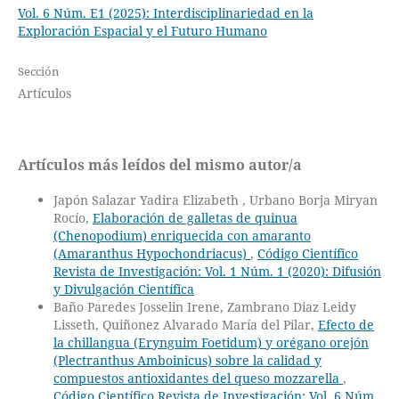
Vol. 6 Núm. E1 (2025): Interdisciplinariedad en la
Exploración Espacial y el Futuro Humano
Sección
Artículos
Artículos más leídos del mismo autor/a
Japón Salazar Yadira Elizabeth , Urbano Borja Miryan
Rocío,
Elaboración de galletas de quinua
(Chenopodium) enriquecida con amaranto
(Amaranthus Hypochondriacus)
,
Código Científico
Revista de Investigación: Vol. 1 Núm. 1 (2020): Difusión
y Divulgación Científica
Baño Paredes Josselin Irene, Zambrano Diaz Leidy
Lisseth, Quiñonez Alvarado María del Pilar,
Efecto de
la chillangua (Erynguim Foetidum) y orégano orejón
(Plectranthus Amboinicus) sobre la calidad y
compuestos antioxidantes del queso mozzarella
,
Código Científico Revista de Investigación: Vol. 6 Núm.