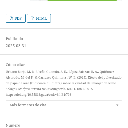
PDF
HTML
Publicado
2025-03-31
Cómo citar
Urbano Borja, M. R., Ureña Guamán, S. E., López Salazar, R. A., Quiñonez
Alvarado, M. del P., & Carrasco Quintana , W. E. (2025). Efecto del pulverizado
de papa de aire (Dioscorea bulbifera) sobre la calidad del manjar de leche.
Código Científico Revista De Investigación
,
6
(E1), 1880–1897.
https://doi.org/10.55813/gaea/ccri/v6/nE1/798
Más formatos de cita
Número