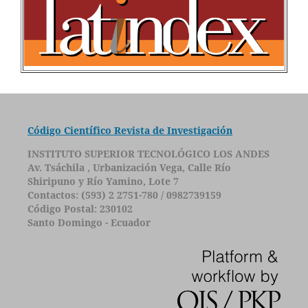
Código Científico Revista de Investigación
INSTITUTO SUPERIOR TECNOLÓGICO LOS ANDES
Av. Tsáchila , Urbanización Vega, Calle Río
Shiripuno y Río Yamino, Lote 7
Contactos: (593) 2 2751-780 / 0982739159
Código Postal: 230102
Santo Domingo - Ecuador