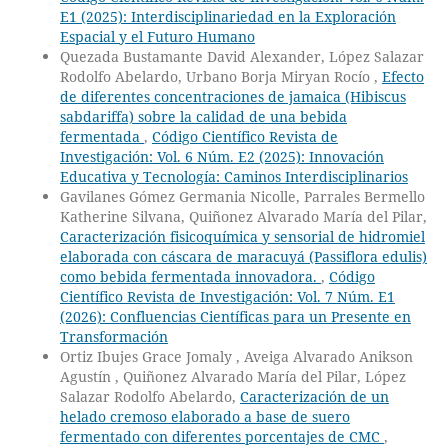
E1 (2025): Interdisciplinariedad en la Exploración
Espacial y el Futuro Humano
Quezada Bustamante David Alexander, López Salazar
Rodolfo Abelardo, Urbano Borja Miryan Rocío ,
Efecto
de diferentes concentraciones de jamaica (Hibiscus
sabdariffa) sobre la calidad de una bebida
fermentada
,
Código Científico Revista de
Investigación: Vol. 6 Núm. E2 (2025): Innovación
Educativa y Tecnología: Caminos Interdisciplinarios
Gavilanes Gómez Germania Nicolle, Parrales Bermello
Katherine Silvana, Quiñonez Alvarado María del Pilar,
Caracterización fisicoquímica y sensorial de hidromiel
elaborada con cáscara de maracuyá (Passiflora edulis)
como bebida fermentada innovadora.
,
Código
Científico Revista de Investigación: Vol. 7 Núm. E1
(2026): Confluencias Científicas para un Presente en
Transformación
Ortiz Ibujes Grace Jomaly , Aveiga Alvarado Anikson
Agustín , Quiñonez Alvarado María del Pilar, López
Salazar Rodolfo Abelardo,
Caracterización de un
helado cremoso elaborado a base de suero
fermentado con diferentes porcentajes de CMC
,