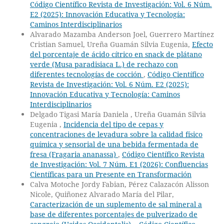
Código Científico Revista de Investigación: Vol. 6 Núm.
E2 (2025): Innovación Educativa y Tecnología:
Caminos Interdisciplinarios
Alvarado Mazamba Anderson Joel, Guerrero Martínez
Cristian Samuel, Ureña Guamán Silvia Eugenia,
Efecto
del porcentaje de ácido cítrico en snack de plátano
verde (Musa paradisiaca L.) de rechazo con
diferentes tecnologías de cocción
,
Código Científico
Revista de Investigación: Vol. 6 Núm. E2 (2025):
Innovación Educativa y Tecnología: Caminos
Interdisciplinarios
Delgado Tigasi María Daniela , Ureña Guamán Silvia
Eugenia ,
Incidencia del tipo de cepas y
concentraciones de levadura sobre la calidad físico
química y sensorial de una bebida fermentada de
fresa (Fragaria ananassa)
,
Código Científico Revista
de Investigación: Vol. 7 Núm. E1 (2026): Confluencias
Científicas para un Presente en Transformación
Calva Motoche Jordy Fabian, Pérez Calazacón Alisson
Nicole, Quiñonez Alvarado María del Pilar,
Caracterización de un suplemento de sal mineral a
base de diferentes porcentajes de pulverizado de