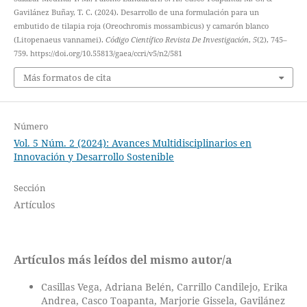
Gavilánez Buñay, T. C. (2024). Desarrollo de una formulación para un
embutido de tilapia roja (Oreochromis mossambicus) y camarón blanco
(Litopenaeus vannamei).
Código Científico Revista De Investigación
,
5
(2), 745–
759. https://doi.org/10.55813/gaea/ccri/v5/n2/581
Más formatos de cita
Número
Vol. 5 Núm. 2 (2024): Avances Multidisciplinarios en
Innovación y Desarrollo Sostenible
Sección
Artículos
Artículos más leídos del mismo autor/a
Casillas Vega, Adriana Belén, Carrillo Candilejo, Erika
Andrea, Casco Toapanta, Marjorie Gissela, Gavilánez