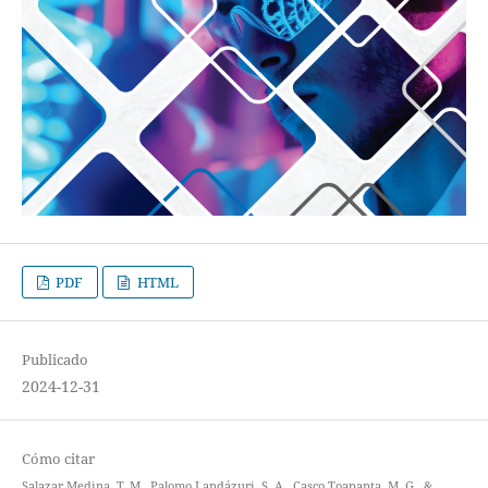
PDF
HTML
Publicado
2024-12-31
Cómo citar
Salazar Medina, T. M., Palomo Landázuri, S. A., Casco Toapanta, M. G., &