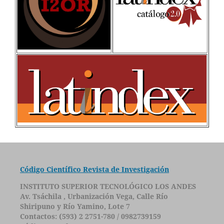
Código Científico Revista de Investigación
INSTITUTO SUPERIOR TECNOLÓGICO LOS ANDES
Av. Tsáchila , Urbanización Vega, Calle Río
Shiripuno y Río Yamino, Lote 7
Contactos: (593) 2 2751-780 / 0982739159