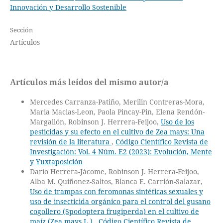
Innovación y Desarrollo Sostenible
Sección
Artículos
Artículos más leídos del mismo autor/a
Mercedes Carranza-Patiño, Merilin Contreras-Mora,
Maria Macias-Leon, Paola Pincay-Pin, Elena Rendón-
Margallón, Robinson J. Herrera-Feijoo,
Uso de los
pesticidas y su efecto en el cultivo de Zea mays: Una
revisión de la literatura
,
Código Científico Revista de
Investigación: Vol. 4 Núm. E2 (2023): Evolución, Mente
y Yuxtaposición
Darío Herrera-Jácome, Robinson J. Herrera-Feijoo,
Alba M. Quiñonez-Saltos, Blanca E. Carrión-Salazar,
Uso de trampas con feromonas sintéticas sexuales y
uso de insecticida orgánico para el control del gusano
cogollero (Spodoptera frugiperda) en el cultivo de
maíz (Zea mays L.)
,
Código Científico Revista de