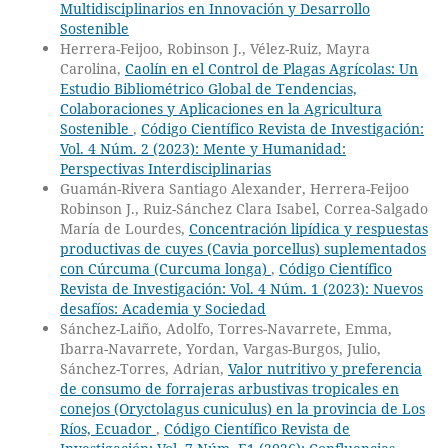
Multidisciplinarios en Innovación y Desarrollo
Sostenible
Herrera-Feijoo, Robinson J., Vélez-Ruiz, Mayra
Carolina,
Caolín en el Control de Plagas Agrícolas: Un
Estudio Bibliométrico Global de Tendencias,
Colaboraciones y Aplicaciones en la Agricultura
Sostenible
,
Código Científico Revista de Investigación:
Vol. 4 Núm. 2 (2023): Mente y Humanidad:
Perspectivas Interdisciplinarias
Guamán-Rivera Santiago Alexander, Herrera-Feijoo
Robinson J., Ruiz-Sánchez Clara Isabel, Correa-Salgado
María de Lourdes,
Concentración lipídica y respuestas
productivas de cuyes (Cavia porcellus) suplementados
con Cúrcuma (Curcuma longa)
,
Código Científico
Revista de Investigación: Vol. 4 Núm. 1 (2023): Nuevos
desafíos: Academia y Sociedad
Sánchez-Laiño, Adolfo, Torres-Navarrete, Emma,
Ibarra-Navarrete, Yordan, Vargas-Burgos, Julio,
Sánchez-Torres, Adrian,
Valor nutritivo y preferencia
de consumo de forrajeras arbustivas tropicales en
conejos (Oryctolagus cuniculus) en la provincia de Los
Ríos, Ecuador
,
Código Científico Revista de