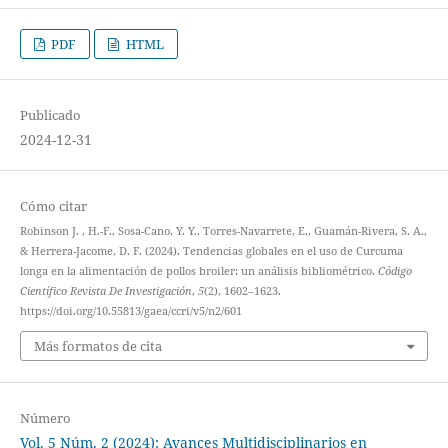
PDF
HTML
Publicado
2024-12-31
Cómo citar
Robinson J. , H.-F., Sosa-Cano, Y. Y., Torres-Navarrete, E., Guamán-Rivera, S. A.,
& Herrera-Jacome, D. F. (2024). Tendencias globales en el uso de Curcuma
longa en la alimentación de pollos broiler: un análisis bibliométrico.
Código
Científico Revista De Investigación
,
5
(2), 1602–1623.
https://doi.org/10.55813/gaea/ccri/v5/n2/601
Más formatos de cita
Número
Vol. 5 Núm. 2 (2024): Avances Multidisciplinarios en