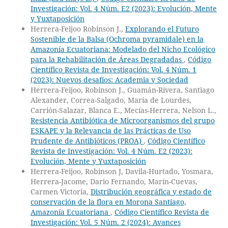
Investigación: Vol. 4 Núm. E2 (2023): Evolución, Mente
y Yuxtaposición
Herrera-Feijoo Robinson J.,
Explorando el Futuro
Sostenible de la Balsa (Ochroma pyramidale) en la
Amazonía Ecuatoriana: Modelado del Nicho Ecológico
para la Rehabilitación de Áreas Degradadas
,
Código
Científico Revista de Investigación: Vol. 4 Núm. 1
(2023): Nuevos desafíos: Academia y Sociedad
Herrera-Feijoo, Robinson J., Guamán-Rivera, Santiago
Alexander, Correa-Salgado, María de Lourdes,
Carrión-Salazar, Blanca E., Mecías-Herrera, Nelson L.,
Resistencia Antibiótica de Microorganismos del grupo
ESKAPE y la Relevancia de las Prácticas de Uso
Prudente de Antibióticos (PROA)
,
Código Científico
Revista de Investigación: Vol. 4 Núm. E2 (2023):
Evolución, Mente y Yuxtaposición
Herrera-Feijoo, Robinson J, Davila-Hurtado, Yosmara,
Herrera-Jacome, Dario Fernando, Marín-Cuevas,
Carmen Victoria,
Distribución geográfica y estado de
conservación de la flora en Morona Santiago,
Amazonía Ecuatoriana
,
Código Científico Revista de
Investigación: Vol. 5 Núm. 2 (2024): Avances