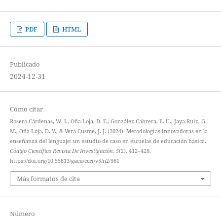
PDF
HTML
Publicado
2024-12-31
Cómo citar
Rosero-Cárdenas, W. I., Oña-Loja, D. F., González-Cabrera, E. U., Jaya-Ruiz, G.
M., Oña-Loja, D. V., & Vera-Cusme, J. J. (2024). Metodologías innovadoras en la
enseñanza del lenguaje: un estudio de caso en escuelas de educación básica.
Código Científico Revista De Investigación
,
5
(2), 412–428.
https://doi.org/10.55813/gaea/ccri/v5/n2/561
Más formatos de cita
Número