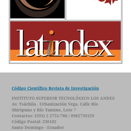
Código Científico Revista de Investigación
INSTITUTO SUPERIOR TECNOLÓGICO LOS ANDES
Av. Tsáchila , Urbanización Vega, Calle Río
Shiripuno y Río Yamino, Lote 7
Contactos: (593) 2 2751-780 / 0982739159
Código Postal: 230102
Santo Domingo - Ecuador