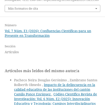
Investigación
,
7
(E1), 1586–1607. https://doi.org/10.55813/gaea/ccri/v7/nE1/1369
Más formatos de cita
Número
Vol. 7 Núm. E1 (2026): Confluencias Científicas para un
Presente en Transformación
Sección
Artículos
Artículos más leídos del mismo autor/a
Pacheco Neira Douglas Gerónimo , Zambrano Santos
Rolberth Olmedo ,
Impacto de la delincuencia en la
calidad educativa de las instituciones del cantón
Camilo Ponce Enríquez
,
Código Científico Revista de
Investigación: Vol. 6 Núm. E2 (2025): Innovación
Educativa y Tecnología: Caminos Interdisciplinarios