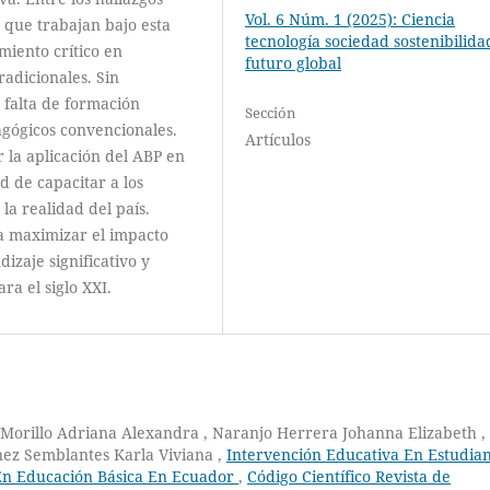
Vol. 6 Núm. 1 (2025): Ciencia
 que trabajan bajo esta
tecnología sociedad sostenibilida
iento crítico en
futuro global
adicionales. Sin
 falta de formación
Sección
agógicos convencionales.
Artículos
r la aplicación del ABP en
d de capacitar a los
la realidad del país.
a maximizar el impacto
izaje significativo y
ra el siglo XXI.
 Morillo Adriana Alexandra , Naranjo Herrera Johanna Elizabeth ,
ez Semblantes Karla Viviana ,
Intervención Educativa En Estudian
En Educación Básica En Ecuador
,
Código Científico Revista de