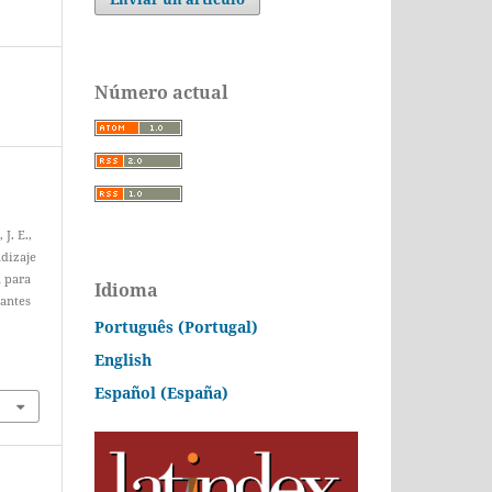
Número actual
J. E.,
ndizaje
a para
Idioma
iantes
Português (Portugal)
English
Español (España)