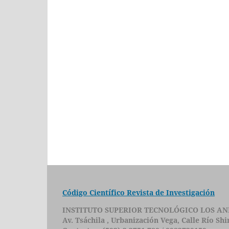
Código Científico Revista de Investigación
INSTITUTO SUPERIOR TECNOLÓGICO LOS AN
Av. Tsáchila , Urbanización Vega, Calle Río Sh