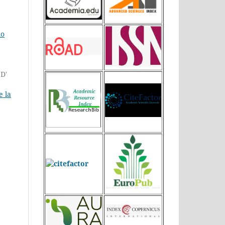
mo
D'
e la