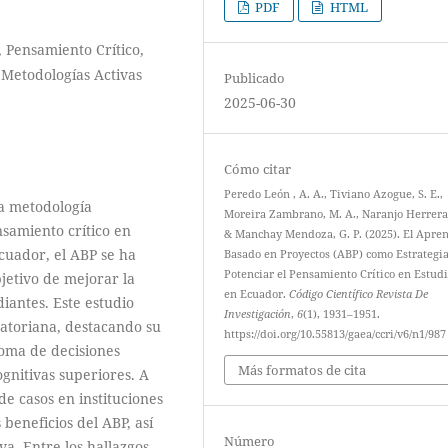
PDF
HTML
 Pensamiento Crítico,
 Metodologías Activas
Publicado
2025-06-30
Cómo citar
Peredo León , A. A., Tiviano Azogue, S. E.,
a metodología
Moreira Zambrano, M. A., Naranjo Herrera, 
samiento crítico en
& Manchay Mendoza, G. P. (2025). El Apre
Ecuador, el ABP se ha
Basado en Proyectos (ABP) como Estrategi
Potenciar el Pensamiento Crítico en Estud
jetivo de mejorar la
en Ecuador.
Código Científico Revista De
diantes. Este estudio
Investigación
,
6
(1), 1931–1951.
atoriana, destacando su
https://doi.org/10.55813/gaea/ccri/v6/n1/987
toma de decisiones
Más formatos de cita
gnitivas superiores. A
de casos en instituciones
 beneficios del ABP, así
Número
a. Entre los hallazgos