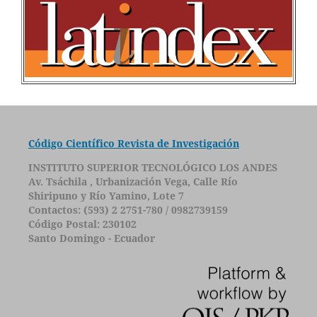
Código Científico Revista de Investigación
INSTITUTO SUPERIOR TECNOLÓGICO LOS ANDES
Av. Tsáchila , Urbanización Vega, Calle Río
Shiripuno y Río Yamino, Lote 7
Contactos: (593) 2 2751-780 / 0982739159
Código Postal: 230102
Santo Domingo - Ecuador