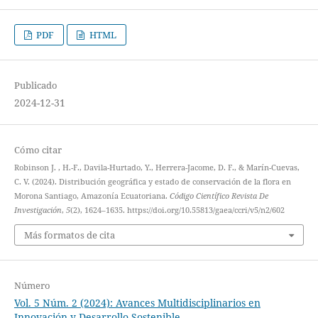
PDF
HTML
Publicado
2024-12-31
Cómo citar
Robinson J. , H.-F., Davila-Hurtado, Y., Herrera-Jacome, D. F., & Marín-Cuevas,
C. V. (2024). Distribución geográfica y estado de conservación de la flora en
Morona Santiago, Amazonía Ecuatoriana.
Código Científico Revista De
Investigación
,
5
(2), 1624–1635. https://doi.org/10.55813/gaea/ccri/v5/n2/602
Más formatos de cita
Número
Vol. 5 Núm. 2 (2024): Avances Multidisciplinarios en
Innovación y Desarrollo Sostenible