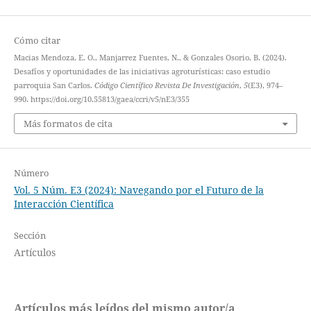
Cómo citar
Macias Mendoza, E. O., Manjarrez Fuentes, N., & Gonzales Osorio, B. (2024).
Desafíos y oportunidades de las iniciativas agroturísticas: caso estudio
parroquia San Carlos.
Código Científico Revista De Investigación
,
5
(E3), 974–
990. https://doi.org/10.55813/gaea/ccri/v5/nE3/355
Más formatos de cita
Número
Vol. 5 Núm. E3 (2024): Navegando por el Futuro de la
Interacción Científica
Sección
Artículos
Artículos más leídos del mismo autor/a