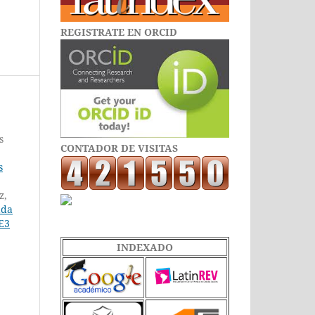
REGISTRATE EN ORCID
s
CONTADOR DE VISITAS
s
z,
ada
 E3
INDEXADO