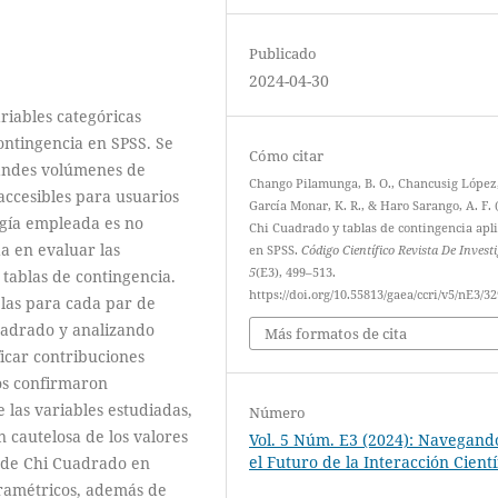
Publicado
2024-04-30
riables categóricas
ontingencia en SPSS. Se
Cómo citar
randes volúmenes de
Chango Pilamunga, B. O., Chancusig López,
 accesibles para usuarios
García Monar, K. R., & Haro Sarango, A. F. 
ogía empleada es no
Chi Cuadrado y tablas de contingencia apl
a en evaluar las
en SPSS.
Código Científico Revista De Invest
5
(E3), 499–513.
s tablas de contingencia.
https://doi.org/10.55813/gaea/ccri/v5/nE3/32
ablas para cada par de
Cuadrado y analizando
Más formatos de cita
ficar contribuciones
dos confirmaron
e las variables estudiadas,
Número
 cautelosa de los valores
Vol. 5 Núm. E3 (2024): Navegand
el Futuro de la Interacción Cientí
t de Chi Cuadrado en
ramétricos, además de