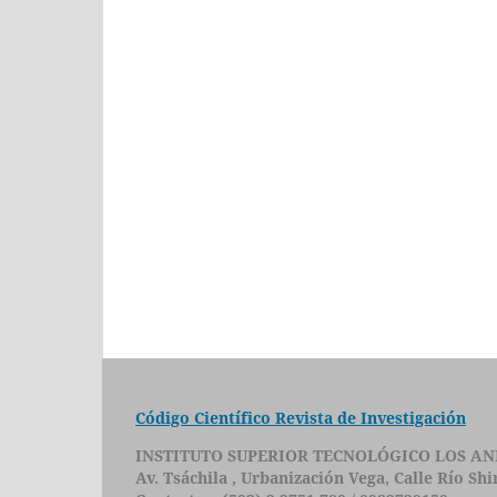
Código Científico Revista de Investigación
INSTITUTO SUPERIOR TECNOLÓGICO LOS AN
Av. Tsáchila , Urbanización Vega, Calle Río Sh