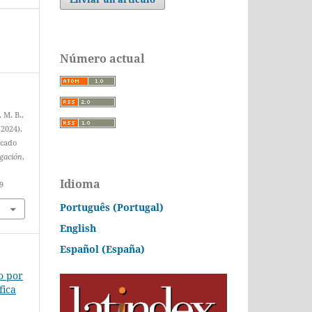
Número actual
 M. B.,
(2024).
icado
igación
,
Idioma
9
Português (Portugal)
English
Español (España)
o por
fica