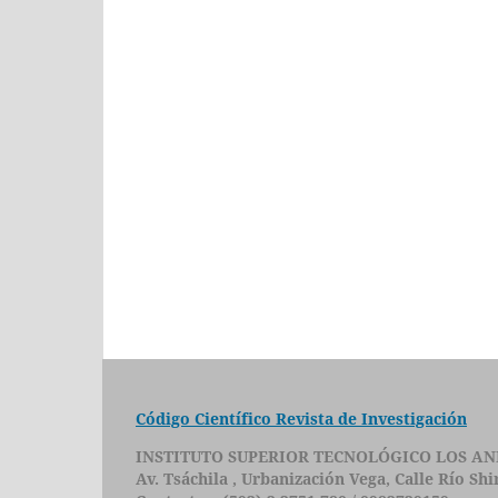
Código Científico Revista de Investigación
INSTITUTO SUPERIOR TECNOLÓGICO LOS AN
Av. Tsáchila , Urbanización Vega, Calle Río Sh