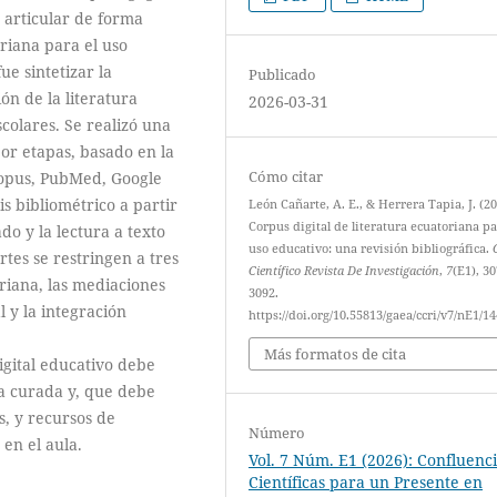
 articular de forma
oriana para el uso
e sintetizar la
Publicado
ón de la literatura
2026-03-31
colares. Se realizó una
por etapas, basado en la
Cómo citar
opus, PubMed, Google
is bibliométrico a partir
León Cañarte, A. E., & Herrera Tapia, J. (20
Corpus digital de literatura ecuatoriana pa
do y la lectura a texto
uso educativo: una revisión bibliográfica.
tes se restringen a tres
Científico Revista De Investigación
,
7
(E1), 3
oriana, las mediaciones
3092.
l y la integración
https://doi.org/10.55813/gaea/ccri/v7/nE1/1
Más formatos de cita
igital educativo debe
a curada y, que debe
s, y recursos de
Número
en el aula.
Vol. 7 Núm. E1 (2026): Confluenc
Científicas para un Presente en