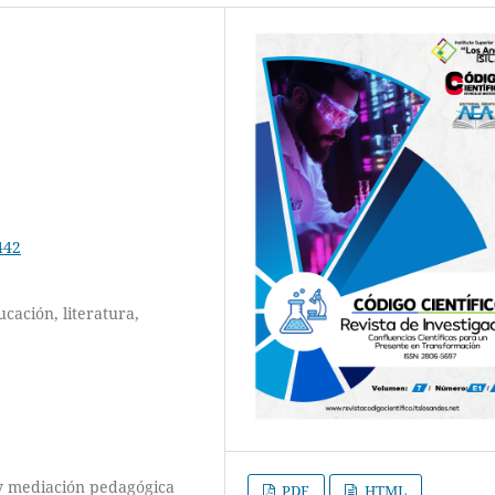
442
ucación, literatura,
 y mediación pedagógica
PDF
HTML