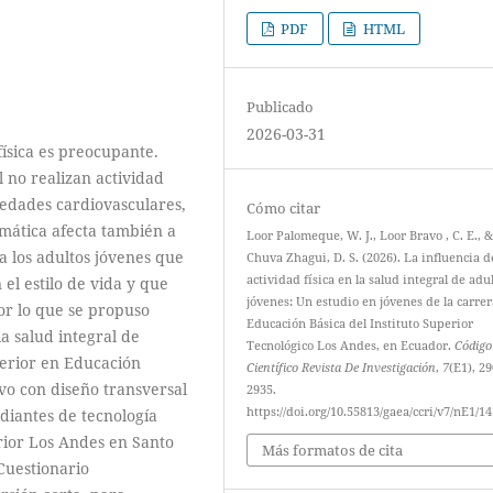
PDF
HTML
Publicado
2026-03-31
física es preocupante.
 no realizan actividad
medades cardiovasculares,
Cómo citar
emática afecta también a
Loor Palomeque, W. J., Loor Bravo , C. E., 
a los adultos jóvenes que
Chuva Zhagui, D. S. (2026). La influencia d
actividad física en la salud integral de adu
el estilo de vida y que
jóvenes: Un estudio en jóvenes de la carre
or lo que se propuso
Educación Básica del Instituto Superior
 la salud integral de
Tecnológico Los Andes, en Ecuador.
Código
perior en Educación
Científico Revista De Investigación
,
7
(E1), 2
tivo con diseño transversal
2935.
https://doi.org/10.55813/gaea/ccri/v7/nE1/1
diantes de tecnología
rior Los Andes en Santo
Más formatos de cita
 Cuestionario