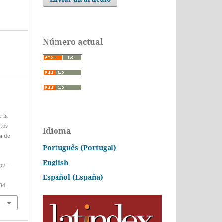
Número actual
&
e la
ltos
Idioma
ra de
Português (Portugal)
English
907–
Español (España)
434