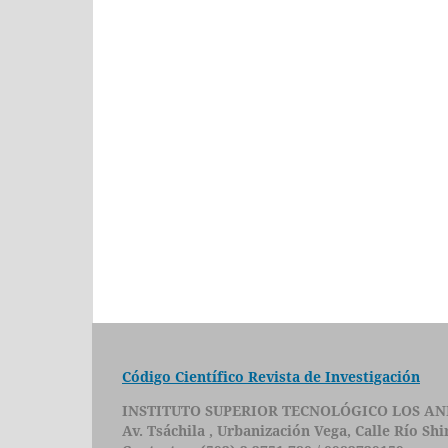
Código Científico Revista de Investigación
INSTITUTO SUPERIOR TECNOLÓGICO LOS AN
Av. Tsáchila , Urbanización Vega, Calle Río Sh