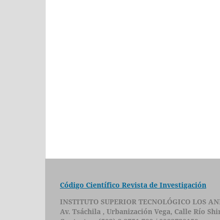
Código Científico Revista de Investigación
INSTITUTO SUPERIOR TECNOLÓGICO LOS AN
Av. Tsáchila , Urbanización Vega, Calle Río Sh