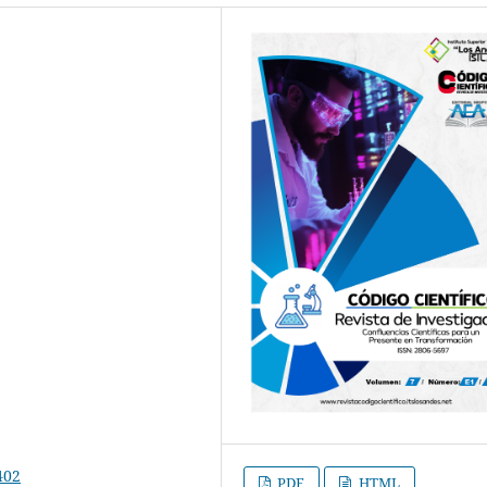
402
PDF
HTML