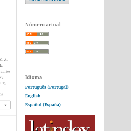
Número actual
,
G. A.,
la
suarios
Idioma
ry.
(E1),
Português (Portugal)
402
English
Español (España)