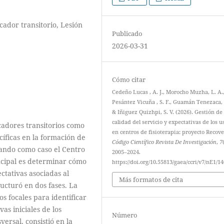
icador transitorio, Lesión
Publicado
2026-03-31
Cómo citar
Cedeño Lucas , A. J., Morocho Muzha, L. A.
Pesántez Vicuña , S. F., Guamán Tenezaca, 
& Iñiguez Quizhpi, S. V. (2026). Gestión de 
calidad del servicio y expectativas de los u
icadores transitorios como
en centros de fisioterapia: proyecto Recove
cíficas en la formación de
Código Científico Revista De Investigación
,
7
omando como caso el Centro
2005–2024.
ncipal es determinar cómo
https://doi.org/10.55813/gaea/ccri/v7/nE1/1
ctativas asociadas al
Más formatos de cita
ructuró en dos fases. La
s focales para identificar
as iniciales de los
Número
versal, consistió en la