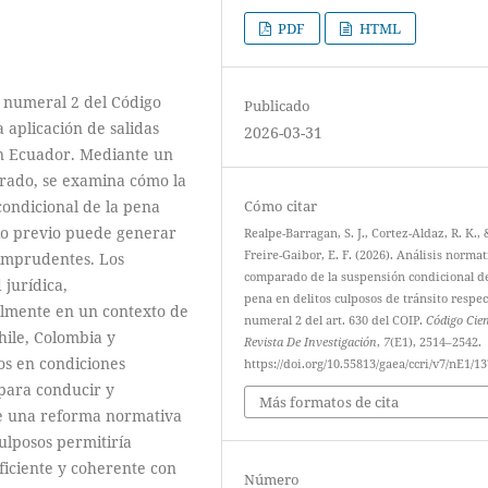
PDF
HTML
0 numeral 2 del Código
Publicado
 aplicación de salidas
2026-03-31
 en Ecuador. Mediante un
arado, se examina cómo la
Cómo citar
condicional de la pena
io previo puede generar
Realpe-Barragan, S. J., Cortez-Aldaz, R. K., 
Freire-Gaibor, E. F. (2026). Análisis normat
 imprudentes. Los
comparado de la suspensión condicional de
 jurídica,
pena en delitos culposos de tránsito respec
ialmente en un contexto de
numeral 2 del art. 630 del COIP.
Código Cien
hile, Colombia y
Revista De Investigación
,
7
(E1), 2514–2542.
os en condiciones
https://doi.org/10.55813/gaea/ccri/v7/nE1/1
 para conducir y
Más formatos de cita
ue una reforma normativa
culposos permitiría
ficiente y coherente con
Número