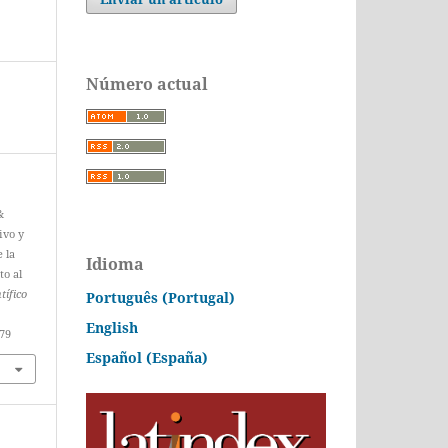
Número actual
&
ivo y
 la
Idioma
to al
tífico
Português (Portugal)
English
379
Español (España)