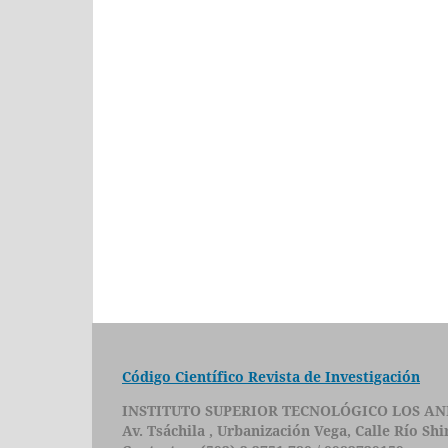
Código Científico Revista de Investigación
INSTITUTO SUPERIOR TECNOLÓGICO LOS AN
Av. Tsáchila , Urbanización Vega, Calle Río Sh