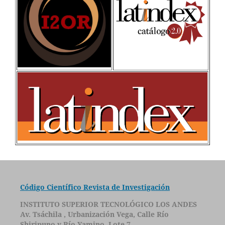
Código Científico Revista de Investigación
INSTITUTO SUPERIOR TECNOLÓGICO LOS ANDES
Av. Tsáchila , Urbanización Vega, Calle Río
Shiripuno y Río Yamino, Lote 7