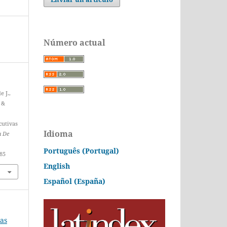
Número actual
e J.,
 &
cutivas
Idioma
a De
Português (Portugal)
285
English
Español (España)
ias