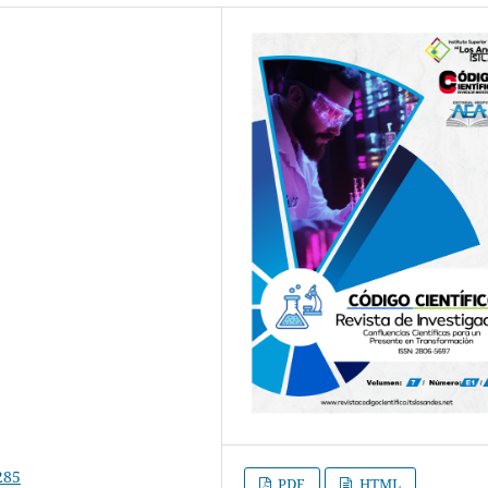
285
PDF
HTML