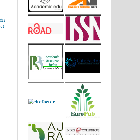
ión
6):