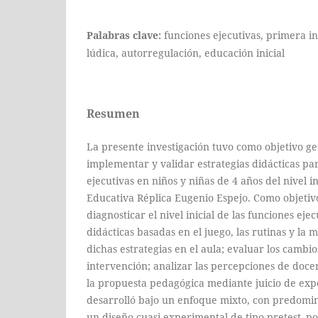
Palabras clave:
funciones ejecutivas, primera in
lúdica, autorregulación, educación inicial
Resumen
La presente investigación tuvo como objetivo g
implementar y validar estrategias didácticas par
ejecutivas en niños y niñas de 4 años del nivel in
Educativa Réplica Eugenio Espejo. Como objetivo
diagnosticar el nivel inicial de las funciones eje
didácticas basadas en el juego, las rutinas y la 
dichas estrategias en el aula; evaluar los cambio
intervención; analizar las percepciones de docen
la propuesta pedagógica mediante juicio de expe
desarrolló bajo un enfoque mixto, con predomin
un diseño cuasi-experimental de tipo pretest–p