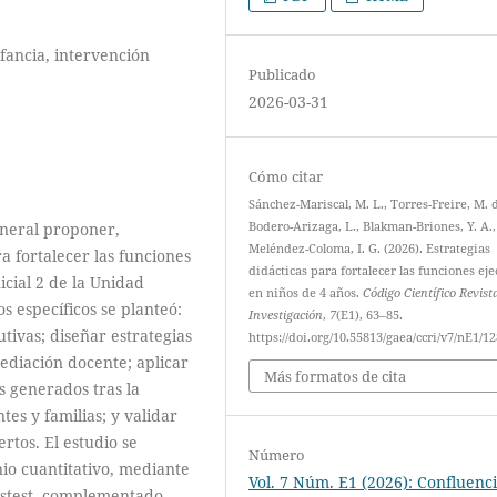
fancia, intervención
Publicado
2026-03-31
Cómo citar
Sánchez-Mariscal, M. L., Torres-Freire, M. d
Bodero-Arizaga, L., Blakman-Briones, Y. A.,
eneral proponer,
Meléndez-Coloma, I. G. (2026). Estrategias
a fortalecer las funciones
didácticas para fortalecer las funciones eje
icial 2 de la Unidad
en niños de 4 años.
Código Científico Revist
s específicos se planteó:
Investigación
,
7
(E1), 63–85.
cutivas; diseñar estrategias
https://doi.org/10.55813/gaea/ccri/v7/nE1/1
mediación docente; aplicar
Más formatos de cita
s generados tras la
tes y familias; y validar
rtos. El estudio se
Número
io cuantitativo, mediante
Vol. 7 Núm. E1 (2026): Confluenc
ostest, complementado