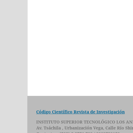
Código Científico Revista de Investigación
INSTITUTO SUPERIOR TECNOLÓGICO LOS AN
Av. Tsáchila , Urbanización Vega, Calle Río Sh