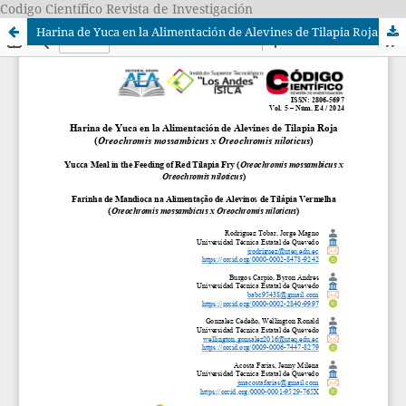
Codigo Científico Revista de Investigación
Harina de Yuca en la Alimentación de Alevines de Tilapia Roja (Oreochromis mossambicus x Oreochromis niloticus)