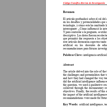
Código Científico Revista de Investigación 
Resumen 
El artícu
lo profundi
zó s
obre 
el ro
l de
l 
en 
los desafí
os y 
potencialidades que 
tecnología, y 
cómo esta ha 
cambiado l
interrogante: 
¿Cómo 
i
nfluenció 
la 
int
Y 
para 
cont
estar 
a 
la 
pregunta, 
se 
utiliz
descriptivo. Los 
datos 
fue
ron 
rec
olect
que 
permitió 
dar 
respuesta 
a 
los 
obje
este artículo desta
c
aron aspectos 
tant
o
artificial 
en 
los 
docentes 
de 
edu
recomendaciones para futuras investig
Palabras Clave: 
inteligencia artificial
Abstract 
The 
a
rticle 
delved int
o the
role 
of 
the 
the 
c
hallenges 
and 
potentialities 
that 
t
and 
how they ha
d changed the way t
e
did 
the
arti
ficial 
intelligence 
influence
the 
question, 
we used 
a 
qualitative 
res
collected 
through 
t
he 
doc
umentary 
r
objectives. 
Finally, 
the results 
of 
this 
the 
i
mpact 
of 
the 
artificial 
i
ntelligen
ce
recommendations were made for future
Key Words: 
 arti
ficial in
telligence, t