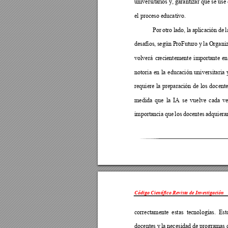
universitarios y, garantizar que se use 
el proceso educativo. 
Por 
otro 
lado, 
la
aplicación 
de 
l
desafíos, 
según P
roFuturo y 
la
Organi
volverá 
cr
e
cientemente 
importante 
en
notoria 
en 
la 
e
ducación 
uni
versitaria 
requiere 
la 
preparación 
de 
los 
docente
medida 
que 
la 
IA 
se 
vuelve 
cada 
ve
importancia que 
l
os 
docentes 
adqui
era
Código Científico Revista de Investigación 
correctamente 
estas 
tecnologías. 
Est
docentes y 
la 
ne
cesidad 
de progra
ma
s 