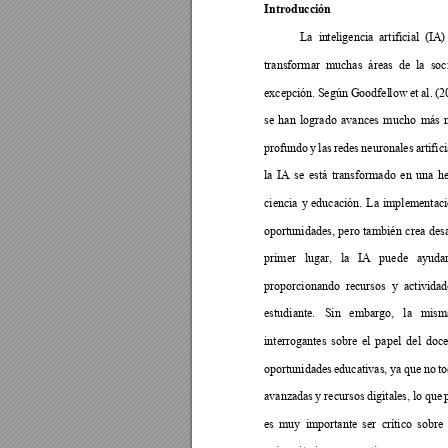
Introducción 
La 
in
teligencia 
artificial 
(IA
)
transformar 
muchas 
áreas 
de 
la 
soc
excepción. 
Según Goodfel
l
ow 
et 
al
. 
(2
se 
han 
l
ogrado 
ava
nces 
mucho 
más 
profundo 
y 
las 
redes 
neuronale
s 
artific
la 
IA 
se 
está 
transformado 
en 
un
a 
h
ciencia 
y 
educación. 
La 
i
mplementac
oportunidades, 
pero 
ta
mbién 
crea 
desa
primer 
lugar, 
la 
IA 
puede 
ayudar
proporcionando 
recursos 
y 
actividad
estudiante. 
Sin 
embargo, 
la 
m
ism
interrogantes 
sobre 
el 
pa
pel 
del 
doce
oportunidades 
educativas, y
a que
 no 
t
avanzadas 
y recursos 
digi
tales, 
lo 
que 
es 
muy 
importante 
ser 
crítico 
s
obre 