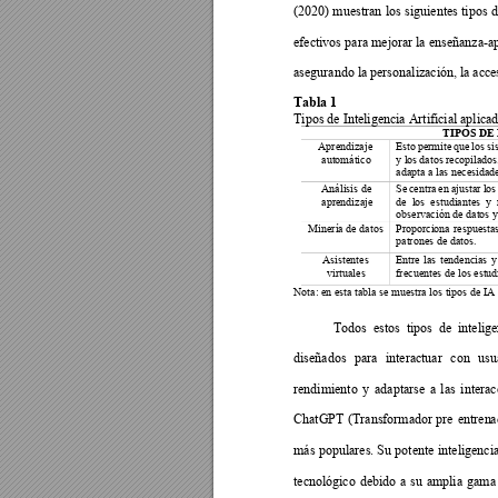
(2020) 
muestra
n 
los 
siguie
ntes t
ipos 
d
efectivos pa
ra 
mejorar la
 enseñanza
-a
asegurando la personalización, la acce
Tabla 1 
Tipos de Inteligencia Artificial aplic
TIPOS DE
Aprendizaje 
Esto 
permite 
que 
los 
si
automático 
y los 
datos recopilados
adapta a las necesidad
Análisis de 
Se 
centra 
en 
ajustar 
los
aprendizaje 
de 
los 
estudiantes 
y 
observación de datos y
Minería de datos 
Proporciona 
respuesta
patrones de datos. 
Asistentes 
Entre 
las 
tendencias 
y
virtuales 
frecuentes de los estud
Nota: en esta tabla se muestra los tipos de IA
Todos 
estos
tipos 
de 
intelige
diseñados 
para 
interactuar 
con 
usu
rendimiento 
y 
adaptarse 
a 
la
s 
i
nterac
ChatGPT 
(T
ransformador 
pre 
entren
a
más 
popula
res. Su 
pote
nte 
inteligencia
tecnológico 
debido 
a 
su 
amplia 
gama