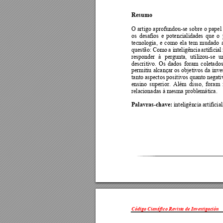
Resumo 
O 
artigo 
aprofundou-se 
sobre 
o 
pape
l
os 
desafi
os 
e 
potencialidades 
que 
o 
tecnologia, 
e 
como 
ela 
tem 
mudado 
questão: Como 
a inteligência 
a
rtificial
responder 
à 
pergunt
a, 
utilizou-se 
u
descritivo. 
Os 
dados 
foram
coletados
permitiu 
alcançar 
os obje
tivos da 
inve
tanto aspectos positivos quanto nega
t
i
ensino 
superi
or. 
Além
di
sso, 
foram 
relacionadas à mesma problemática
. 
Palavras-chave
: 
i
nteligên
c
ia artifici
Código Científico Revista de Investigación 