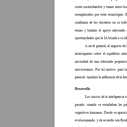
cierta 
incertidu
mbre 
y 
temor 
ent
re 
los
reemplazados 
por 
estas 
t
e
cnologías. 
E
confianza 
de 
los 
docentes 
en 
su 
trab
temas 
y 
brindar 
el 
apoyo 
adecuado 
oportunidades que la IA brinda a su la
A nivel general, 
el impacto de 
interrogantes 
sobre 
el 
equilibr
io 
entr
necesidad 
de
una 
adecuada 
preparac
universitarias. 
Por 
ta
l 
motivo, 
para 
la
general: 
Analizar 
la 
infl
uencia 
de 
la 
Int
Desarrollo  
Los 
inic
ios 
de 
la 
inteligencia 
a
pasado, 
cuando 
se 
estudiaban 
las 
po
cognitivos 
humanos. 
Desde 
su 
aparic
evolucionando, 
y de a
cuerdo con 
Rouh