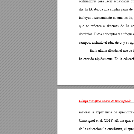
ordenadores 
p
a
ra 
hacer 
actividades 
q
día, 
la 
IA 
abarca una
 am
plia 
gama 
de 
incluyen 
razonamiento 
au
tomatizado, 
que 
se 
refieren 
a
s
i
stemas 
de 
IA 
c
dominios. 
Estos 
conceptos 
y enfoque
s
campos, incluido el educativo, y su ap
En la últi
ma década, 
el uso 
de 
ha 
cre
cido 
rápidamente. 
En 
l
a 
edu
c
ac
Código Científico Revista de Investigación 
mejorar 
la 
experiencia 
de 
aprendizaje
Chassignol 
et 
al. 
(2018) 
afirma
que, 
e
de 
la 
educación: 
l
a 
enseñ
a
nza, 
el 
apre