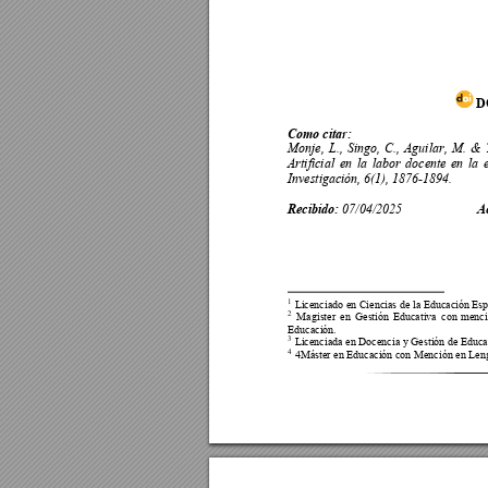
D
Como citar: 
Monje, 
L., 
Singo, 
C., 
Agui
lar, 
M. 
&
Artificial 
en 
la 
labor 
docente 
en 
la 
Investigación, 6(1), 1876-1894.  
Recibido: 
           A
07/04/2025
1
 Licenciado en Ciencias de la Educación Es
2
Magis
ter 
en 
Ges
tión 
E
ducativa 
con
menci
Educación. 
3
 Licenciada en Docencia y Gestión de Educ
4
 4Máster en Educación con Mención en Lengu