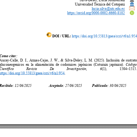
Universidad Técnica del Cotopaxi 
lucia.silva@utc.edu.ec
https://orcid.org/0000
-0002-6660-8102
DOI / URL:
https://doi.org/10.55813/gaea/ccri/v6/n1/95
Como citar: 
Aucay-Calle, 
D. 
I.,
A
rmas-Cajas, 
J. 
W., 
&
Silva-Deley, 
L
. 
M.
(2025). 
Inclusión 
d
e 
sus
trato
gluconeogenicos 
en 
la 
a
limentación 
de 
codornices 
japónic
as 
(Coturnix 
japónica
). 
Código
(1), 
1504
–
1515
Científico 
Revista 
De 
Investigación, 
6
https://doi.org/10.55813/gaea/ccri/v6/n1/9
54
. 
12/06/2025 
27/
06/2025
30/
06/2025
Recibido: 
       Aceptado
: 
       Publicado: 