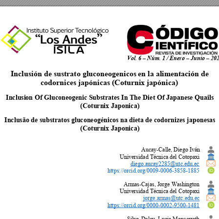
Vol. 6 
–
 Núm. 1 / Enero 
–
 Junio 
–
 20
Inclusión de sustrato gluconeogenicos 
en la alimentación de 
codornices japónicas (Coturnix
 japónic
a) 
Inclusi
on Of Gluconeogenic Substrates In The D
iet Of Japanese Quails
(Coturnix Japonica) 
Inclusão de substratos gl
uconeogénicos na dieta de codornizes japonesas 
(Coturnix Japonica) 
Aucay-Calle, Diego Iván 
Universidad Técnica del Cotopaxi 
diego.aucay2285@utc.edu.ec
https://orcid.org/0009
-0006-3858-1885
Armas-Cajas, Jorge Washington 
Universidad Técnica del Cotopaxi 
jorge.armas@utc.edu.ec
https://orcid.org/0000
-0002-9500-1481
Silva-Dele
y, Lucia Mons
errath 