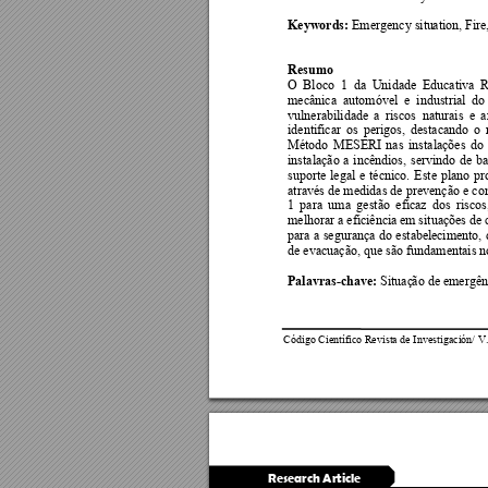
Keywords:
 Emerge
ncy situ
ation, Fir
Resumo
O 
Bloco 
1 
da 
U
nidade 
Educativ
a 
R
mecânica 
automóvel 
e 
industrial 
do
vulnerabilidade 
a 
riscos 
naturais 
e 
a
identificar 
os 
perigos, 
de
stacando 
o 
Método 
MESERI 
na
s 
instalações 
do 
instalação 
a 
incêndios, 
servindo 
de
ba
suporte 
legal 
e 
técnico. 
Este 
plano 
pr
através 
de medi
das de pre
venção e c
o
1 
pa
ra 
uma 
gestão 
eficaz 
dos 
riscos
melhorar a eficiência 
em situações de 
para 
a
segurança 
do 
estabele
cimento, 
de evacuação, que são fundamentais n
Palavras-chave:
 Sit
uaç
ão de emergên
Código Científico Revista de Investigación/ V.
Research Article