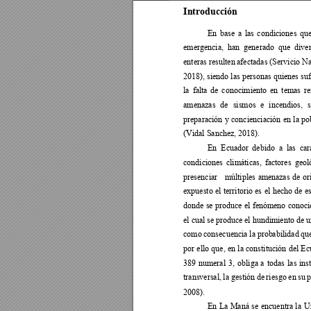
Introducción
En 
base 
a 
las 
c
ondiciones 
que
emergencia, 
han 
generado 
que 
diver
enteras resulten 
afectadas
(Servicio 
Na
2018), siendo las personas quienes suf
la 
falta 
de 
conoc
imiento 
en 
t
emas 
re
amenazas 
de 
sismos 
e 
incendios, 
s
preparación 
y 
concienciación 
en 
la 
po
(Vidal Sanchez, 2018). 
En 
Ecuador 
debi
do 
a 
las 
c
ar
condiciones 
c
limáticas, 
factore
s
geol
presenciar 
múltiples 
amen
azas 
de 
or
expuesto 
el 
t
erritorio es 
el 
hecho 
de 
es
donde 
se 
produc
e 
el 
fenómeno 
conoci
el cual se 
produce 
el hundimiento 
de u
como 
consecuencia 
la 
prob
abilidad 
qu
por 
ell
o que, 
en 
la 
constitución 
del 
Ec
389 
numeral 
3, 
obliga 
a 
todas 
las 
ins
transversal, 
la 
gestión 
de 
riesgo 
en 
su 
p
2008).
En 
La
Maná 
se 
encuentra 
la
U