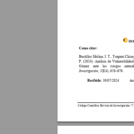
DO
Como citar:
Bustillos Molina, I. T., Toapaxi Chis
P. 
(2024). 
Análisis 
de 
Vulnerabilidad
Gómez 
ante 
los 
riesgos 
natura
,
(E4), 658–
676.
Investigación
5
Recibido
: 
30/07/2024
Ac
Código Científico Revista de Investigación/ V.