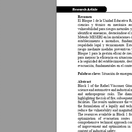
Research Article
Resumen
El Bloque 1 
de 
la Unidad Edu
cativa R
ciencias 
y 
técnico 
en 
mecánica 
a
vulnerabilidad para riesgos natural
es 
identificar amen
azas, destacándose 
el 
Método 
MESERI 
en
las 
instalaciones 
establecimiento 
a 
incendios, 
fund
am
respaldado 
legal 
y 
técnicamente. 
E
st
riesgo 
mediante 
medidas 
preventivas 
Bloque 
1 pa
ra la 
gestión efi
caz de 
ries
para mejorar l
a eficiencia en situacion
a l
a segurid
ad d
el 
establecimiento, 
des
evacuación, fundamentales en el conte
Palabras clave:
 Situación de 
emergen
Abstract
Block 
1 
of 
the 
Rafael 
Vásconez 
Góm
science 
and 
automotive 
and 
industrial 
and 
ant
hropogenic 
risks. 
The 
diam
highlighting 
the 
ri
sk 
of 
fir
e, 
subsequent
facilities. The results unders
core the v
the 
formulation 
of 
a 
l
egally 
and 
tech
reduce 
the 
vulnerability 
a
nd 
magnitud
The 
resources 
available 
in 
Block 
1 
fo
optimization 
of 
evacuation 
rou
tes 
comprehensive 
technical 
approach 
c
o
of 
improvement 
and 
optimi
zation 
in 
context of industrial safety.