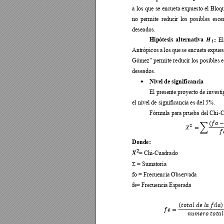

a 
los 
que
se 
encueta 
expuesto 
el 
Bloq
no 
permite 
reducir 
los 
posibles 
esce
deseados.

Hipótesis 
alternativa 
:
El

Antrópicos 
a 
los 
que 
se 
encueta 
expues
Gómez” permite 
reducir los posibles 
deseados.
Nivel de significancia 
•
El presen
te proy
ecto de 
investi
el nivel de significancia es del 5%.
Fórmula para prueba del Chi
-C
󰇛







Donde:


= Chi-Cuadrado
 = Sumatoria

fo = Frecuencia Observada 
fe= Frecuencia Esperada 
󰇛
󰇜










