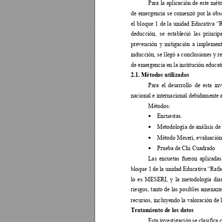
Para 
la 
aplicación 
d
e 
este 
méto
de 
emergencia 
se 
c
omenzó 
por 
l
a 
obs
el 
bl
oque 
1 
de 
la 
unidad 
Educativa 
“
deducción, 
se 
establ
eció 
las 
princip
prevención 
y 
mitigación 
a 
i
mplement
inducción, se l
legó a conclusiones y r
de emergencia en la institución educat
2.1. Métodos utilizados 
Para 
el 
desarrollo 
de 
esta 
inv
nacional e internacional debidamente 
Métodos:
Encuestas.
•
Metodología de análisis de 
•
Método Meseri, evaluación
•
Prueba de Chi Cuadrado
•
Las 
encuetas 
fueron 
aplic
adas
bloque 1 
de l
a unid
ad Educativ
a “Rafa
lo 
e
s 
MESERI, 
y
l
a 
metodología 
dia
riesgos, 
tanto 
de 
las 
posibles 
amenaza
recursos, incluyendo la valoración de 
Tratamiento de los datos 
Esta 
investigación 
se clasifica 