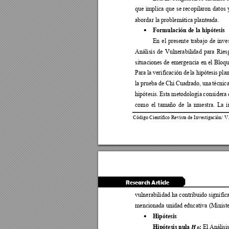
que 
implica 
que
se 
recopilaron 
datos 
abordar la problemática planteada.
Formulación de la hipótesis
•
En 
el 
pre
sente
trabajo 
de 
i
nves
Análisis 
de
Vulnerabilidad 
para 
Ri
es
situaciones de 
emergencia 
en 
el Bloqu
Para 
la 
verificación 
de 
la hipótesis 
pla
la 
prueba 
d
e 
Ch
i 
Cuadrado, 
una 
téc
nica
hipótesis. 
Esta 
metodología 
c
onsidera 
como 
el 
tamaño 
de 
la 
muestra. 
La
i
Código Científico Revista de Investigación/ V.
Research Article
vulnerabilidad ha c
ontribuido signific
mencionada unidad educativa (Mini
st
Hipótesis 
•

Hipótesis 
nu
la 
:
El 
Análisis