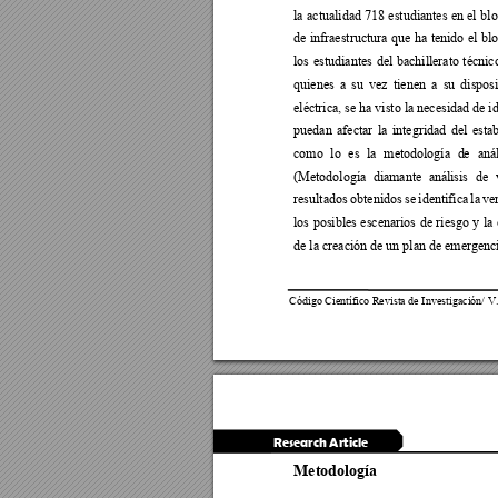
la 
a
ctualidad 
718 
estudiantes 
en 
el
blo
de 
infraestructura 
que 
ha 
tenido 
e
l 
bl
los 
estudia
ntes 
del 
bachillerato 
técnic
quienes 
a 
su 
vez 
tienen 
a 
su 
dispos
eléctrica, se ha visto la necesidad de i
d
puedan 
a
fectar 
la 
inte
gridad 
del 
esta
como 
lo 
es 
la
metodología 
d
e 
anál
(Metodología 
diamante 
anál
isis 
de 
resultados 
obte
nidos 
se 
i
dentifica 
la 
ve
los 
posibles 
e
scenarios 
de 
riesgo 
y 
la 
de la creación de un plan de emergenci
Código Científico Revista de Investigación/ V.
Research Article
Metodologí
a