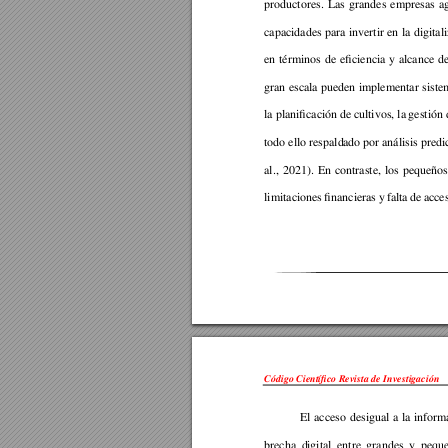
productores. 
Las 
gra
ndes 
empresas 
a
capacidades 
para 
i
nvertir 
en 
la 
digital
en 
té
rminos 
de 
eficiencia 
y 
alcance
d
gran 
escala 
pueden 
implementar 
siste
la planificación 
de 
cultivos, la 
gestión 
todo ello respald
ado por 
análisis predi
al., 
2021). 
En 
contraste, 
l
os 
pe
queños
limitaciones 
financieras 
y 
f
alta 
de 
acce
Código Científico Revista de Investigación 
El 
acceso 
desigual 
a 
la 
i
nform
brecha 
d
igi
tal 
entre 
grandes 
y 
pequ