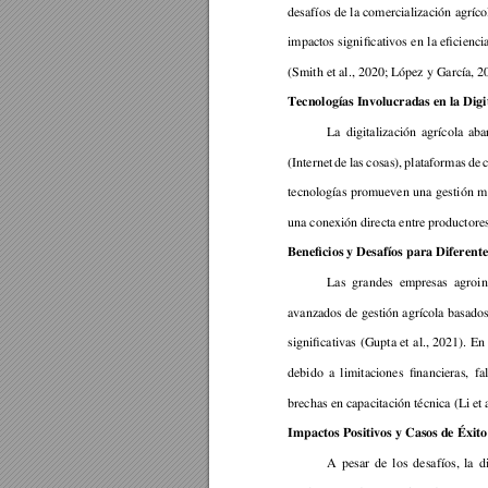
desafíos 
de 
l
a 
comercialización 
agríco
impactos 
significativos 
en 
la 
eficienci
(Smith et al., 2020; López y García, 2
Tecnologías Involucradas en la Digi
La 
digitalización 
a
grícol
a 
aba
(Internet 
de 
las 
c
osas), 
plataformas 
de
tecnologías 
promueven 
una 
gestión 
m
una conexión directa entre productor
Beneficios y Desafíos para Diferente
Las 
grandes 
empresas 
agroin
avanzados 
de 
gesti
ón
agrícola 
basados
significativas 
(Gupta 
et
al., 
2021). 
En
debido 
a 
limitaciones 
financieras, 
fal
brechas en capacitación técnica (Li 
et 
Impactos Positivos y Cas
os de Éxito
A 
pesar 
de 
los 
desafíos, 
la
d