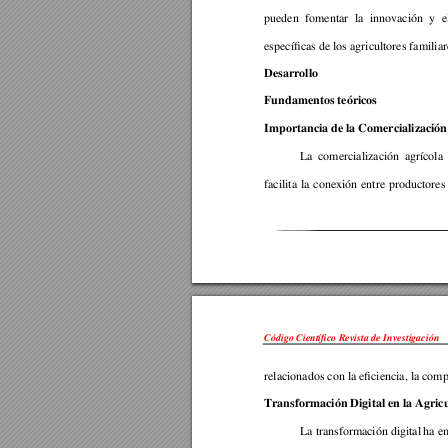
pueden 
fomentar 
la 
innovación 
y 
e
específicas de los agricultores familiar
Desarrollo 
Fundamentos teóricos  
Importancia de la Comercializació
La 
comercialización 
agrícola 
facilita 
la 
conexión 
entre 
product
ores
Código Científico Revista de Investigación 
relacionados con la eficiencia, la comp
Transformación Digital en la Agricu
La 
transform
ación digital 
ha
 e