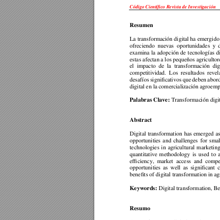
Código Científico Revista de Investigación 
Resumen 
La transformac
ión digita
l ha emergido
ofreciendo 
nu
evas 
oportunidades 
y 
examina 
la 
adopción 
de 
tecnologías 
d
estas afectan 
a los 
p
equeños agricultor
el 
impacto 
de 
la 
transformación 
dig
competitividad. 
Los 
resultados 
revel
desafíos 
significativos 
que 
deben 
abord
digital en la comercialización agroem
 Tra
nsformac
ión digi
Palabras Clave:
Abstract 
Digital 
transformation 
has 
emerged 
as
opportunities 
and 
challenges 
for 
smal
technologies 
in 
agricultural 
marketing
quantitative 
methodology 
is 
used 
to 
efficiency, 
market 
acces
s 
and 
compet
opportunities 
as 
well 
as 
significant
c
benefits of digital transformation in a
 Digital transformation, Be
Keywords:
Resumo 