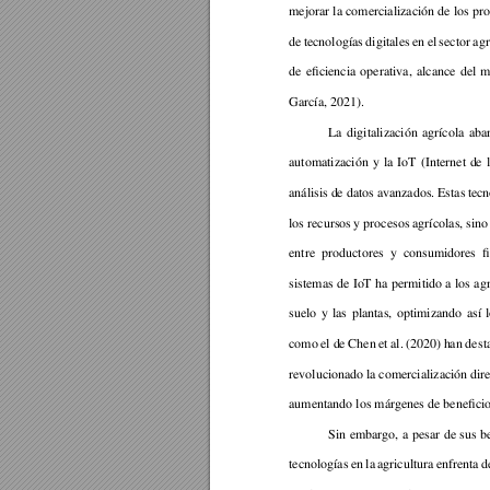
mejorar 
la 
comercialización 
de 
los 
pr
de 
tecnologías 
digitales 
en 
el 
sector 
agr
de 
eficiencia 
operativa, 
alca
n
ce 
del 
m
García, 2021). 
La 
digitalización 
agrícola 
aba
automatización 
y 
la 
IoT 
(Internet 
d
e 
análisis d
e datos
 avanzados. 
E
stas 
tecn
los recursos 
y procesos 
agrícol
as, s
ino
entre 
productores 
y 
consumidores 
f
sistemas 
de 
Io
T 
ha 
permitido a
 los 
a
g
suelo 
y 
las 
plantas, 
optimizando 
así 
como 
el d
e Chen 
et 
a
l. 
(2020) h
a
n 
de
st
revolucionado l
a comercialización 
dir
aumentando los márgenes de beneficio
Sin 
embargo, 
a 
pesar 
de 
sus 
b
tecnologías 
en 
la 
agr
icultura 
enfrenta 
d