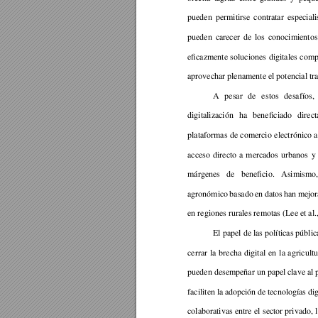
pueden 
permitirse 
contratar 
especiali
pueden 
carecer 
de 
l
os 
conocimientos
eficazmente 
soluciones 
digitales 
compl
aprovechar plenamente el potencial tr
A 
pesar 
de 
e
stos 
desafíos, 
digitalización 
ha 
beneficiado 
direc
plataformas 
de 
comercio 
electrónico 
a
acc
eso 
directo 
a 
mercados 
urbanos 
y 
márgenes 
de 
beneficio. 
Asimismo,
agronómico 
basado 
e
n 
datos 
han 
mejor
en regiones rurales remotas (Lee et al.
El 
papel de las 
po
líticas públic
cerrar 
la 
brecha 
d
igital 
en 
l
a 
agri
cultu
pueden desempeñar un papel 
clave al
faciliten l
a adop
ción 
de 
tecnologías 
dig
colaborativas 
entre 
el 
se
ctor 
privado, 