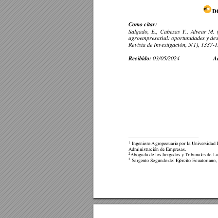
D
Como citar: 
Salgado, 
E., 
Cabezas 
Y., 
Alvear 
M. 
agroempresarial: oportunidades y des
Revista de Investigación, 5(1
), 
1337-1
Recibido: 
          
03/05/2024
1
 Ingeniero Agropecuario
 por la
 Universidad 
Administración de Empresas. 
2
Abogada de los Juzgados y Tribunales de 
La
3
 Sargento S
egundo del 
Ejército
 Ecuatoriano,