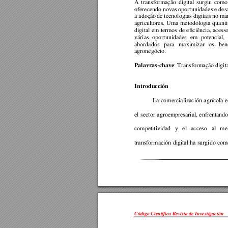
A 
transforma
ção 
di
gital 
surgiu 
como
oferecendo novas 
oport
unidades e 
des
a adoção 
de
t
ecnologias 
digitais 
no ma
agricultores. 
Uma 
m
etodologia 
quanti
digital 
em 
termos 
de e
ficiência, 
acesso
várias 
oportunidades
em 
pot
encial, 
abordados 
para 
maximizar 
os 
ben
agronegócio. 
:
 Transform
ação digit
Palavras-chave
Introducción  
La 
c
omercial
ización 
a
grícola e
el 
sector 
a
groempresarial, 
enfrentando
competitividad 
y 
el 
acceso 
al 
m
e
transformación 
digital 
ha 
surgido 
com
Código Científico Revista de Investigación 