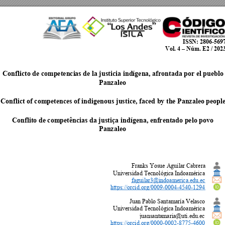
ISSN
: 2806-569
Vol. 4 – Núm. E2 / 202
Conflicto de competenci
as de 
la justicia indígena, afrontada por el puebl
o
Panzaleo
Conflict of compet
ences of indige
nous justice, faced by the Panzaleo peopl
Conflito de competênci
as da justiç
a 
indígena, enfrentado pelo povo 
Panzaleo
Franks Yosue Aguilar Cabrera
Universidad Tecnológica Indoamérica
faguilar3@indoamerica.edu.ec
https://orcid.org/0009
-0004-4540-1294
Juan Pablo Santamaría Velasco
Universidad Tecnológica Indoamérica
juansantamaria@uti.edu.ec
https://orcid.org/0000
-0002-8775-4600