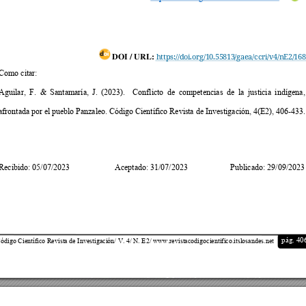
DOI / URL:
https://
doi.or
g/10.558
13/gae
a/ccri/
v4/nE2/
168
Como citar:
Aguilar, 
F. 
&
Santamaría, 
J. 
(2023). 
Conflicto 
de 
competencias 
de 
la 
justicia 
indí
gena,
afrontada por 
el pu
eblo Panz
aleo. Cód
igo 
Científico Revis
ta de Investigación, 4(
E2), 406-433.
Recibido: 05/07/2023    
                  Aceptado: 31/07/2023 
                   Publicado: 
29/09/2023
pág. 40
ódigo Científico Revista de Investigación/ V. 4/ N
. E2
/ www.revistacodigocientifico.its
losandes.net