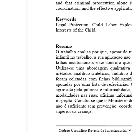
and that criminal prosecution alone is
coordination, and the effective applicatio
Keywords
Legal Protection, Child Labor Explo
Interests of the Child.
Resumo
O trabalho analisa por que, apesar de
infantil no trabalho, a sua aplicação nã
falhas institucionais e de controlo q
Utiliza-se uma abordagem qualitati
métodos analítico-sintéticos, indutiv
foram coletadas com fichas bibliográ
apoiadas por uma lista de referências
agravado pela pobreza e informalidade,
modalidades nas ruas, oficinas informa
inspeção. Conclui-se que o Ministério 
não é suficiente sem prevenção, coorde
superior da criança.
Código Científico Revista de Investigación/ V